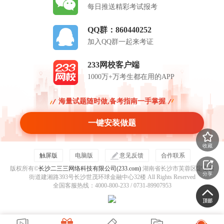
每日推送精彩考试报考
QQ群：860440252
加入QQ群一起来考证
233网校客户端
1000万+万考生都在用的APP
海量试题随时做,备考指南一手掌握
一键安装做题
收藏
触屏版
电脑版
意见反馈
合作联系
版权所有©
长沙二三三网络科技有限公司(233.com)
湖南省长沙市芙蓉区定王台
分享
街道建湘路393号长沙世茂环球金融中心32楼 All Rights Reserved
全国客服热线：4000-800-233 / 0731-89907953