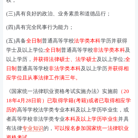
权；
(三)具有良好的政治、业务素质和道德品行；
(四)具有完全民事行为能力；
(五)具备
全日制
普通高等学校
法学类本科
学历并获得
学士及以上学位;
全日制
普通高等学校
非法学类本科
及
以上学历，
并获得法律硕士、法学硕士
及以上学位;
全
日制
普通高等学校
非法学类本科
及以上学历
并获得相
应学位且从事法律工作满三年。
《国家统一法律职业资格考试实施办法》实施前
（20
18年4月28日前）已取得学籍(考籍)或者已取得相应学
历的
高等学校法学类专业本科及以上学历毕业生，或
者高等学校非法学类专业
本科及以上学历毕业生
并具
有法律
专业知识
的，
可以报名参加国家统一法律职业
资格考试。