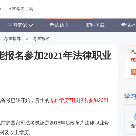
关于我们
帮助中心
APP学习工具
渠道合作
企业团报
报
APP学习工具
APP新客领7天题库会员
学习笔记
考试题库
资料下载
考试社
考试指导
>
考试报名
添
报名参加2021年法律职业
获
1
学
试备考已经开始，贵州的
专科学历可以
报名
参加2021
年以前的国家司法考试还是2018年后改革为法律职业资
免
科及以上学历。