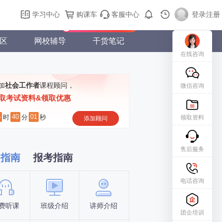
购课车
登录/注册
学习中心
购课车
客服中心
登录
|
注册
新用户专属礼包免费领
区
网校辅导
干货笔记
在线咨询
加
社会工作者
课程顾问，
微信咨询
取考试资料&领取优惠
6
40
00
时
分
秒
领取资料
添加顾问
售后服务
习指南
报考指南
电话咨询
费听课
班级介绍
讲师介绍
新手指南
报名时间
团企培训