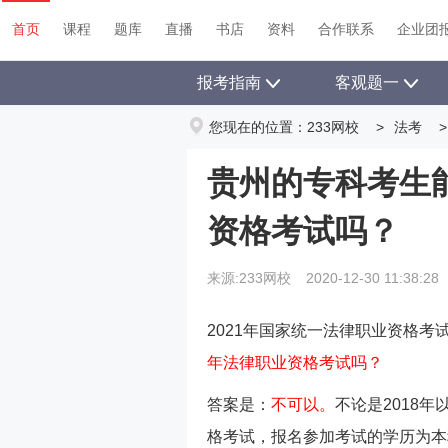
首页
课程
题库
直播
书店
资料
首页
课程
题库
直播
书店
资料
合作联系
企业团
报考指南
客观题一
您现在的位置：
233网校
>
法考
>
贵州的专科考生能
资格考试吗？
来源:233网校
2020-12-30 11:38:28
2021年国家统一法律职业资格考
年法律职业资格考试吗？
答案是：
不可以。
不论是2018
格考试，报名参加考试的学历为本