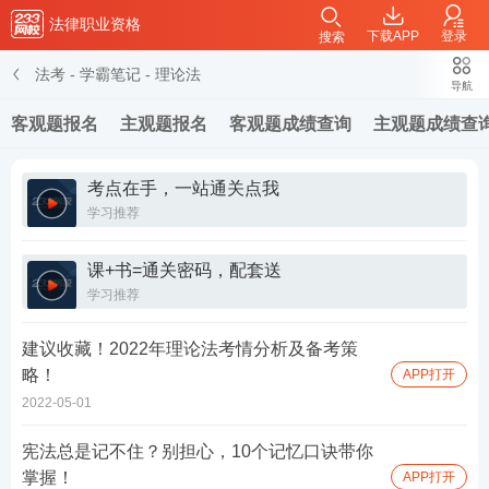
法律职业资格
下载APP
登录
搜索
法考
-
学霸笔记
-
理论法
导航
客观题报名
主观题报名
客观题成绩查询
主观题成绩查
考点在手，一站通关点我
学习推荐
课+书=通关密码，配套送
学习推荐
建议收藏！2022年理论法考情分析及备考策
略！
APP打开
2022-05-01
宪法总是记不住？别担心，10个记忆口诀带你
掌握！
APP打开