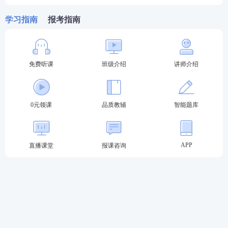
量后发现未达醉酒驾驶标准便开车回家，途中遇交警
学习指南
报考指南
检查，测得酒精浓度为85mg/100ml（达到醉酒程
度）。原来，孟某的酒精测量仪出现故障，测的数值
是错的。
免费听课
班级介绍
讲师介绍
查看答案
0元领课
品质教辅
智能题库
3、下列哪一行为应以危险驾驶罪论处?(2015年卷二1
3题)
APP
直播课堂
报课咨询
A.醉酒驾驶机动车，误将红灯看成绿灯，撞死2名行人
B.吸毒后驾驶机动车，未造成人员伤亡，但危及交通
安全
C.在驾驶汽车前吃了大量荔枝，被交警以呼气式酒精