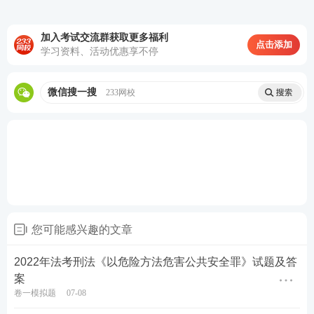
检测仪测试到酒精含量达到醉酒程度
D.将汽车误停在大型商场地下固定卸货车位，后在醉
加入考试交流群获取更多福利
点击添加
酒时将汽车从地下三层开到地下一层的停车位
学习资料、活动优惠享不停
查看答案
微信搜一搜
233网校
法考课程免费试听！0基础硬核取证！
由浅入深，精简应试，稳步锁分，直达取证
您可能感兴趣的文章
2022年法考刑法《以危险方法危害公共安全罪》试题及答
案
卷一模拟题
07-08