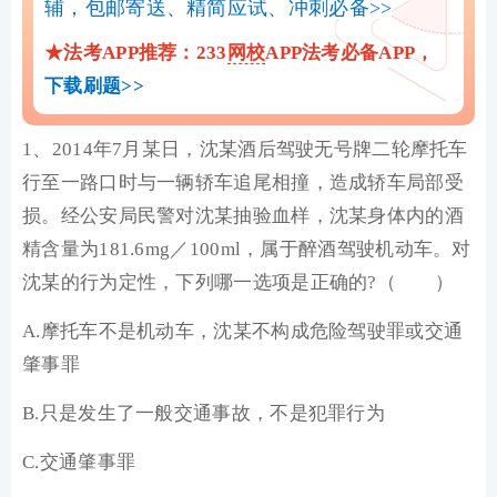
辅，包邮寄送、精简应试、冲刺必备>>
★法考APP推荐：
233
网校
APP
法考必备APP，
下载刷题>>
1、2014年7月某日，沈某酒后驾驶无号牌二轮摩托车
行至一路口时与一辆轿车追尾相撞，造成轿车局部受
损。经公安局民警对沈某抽验血样，沈某身体内的酒
精含量为181.6mg／100ml，属于醉酒驾驶机动车。对
沈某的行为定性，下列哪一选项是正确的?（ ）
A.摩托车不是机动车，沈某不构成危险驾驶罪或交通
肇事罪
B.只是发生了一般交通事故，不是犯罪行为
C.交通肇事罪