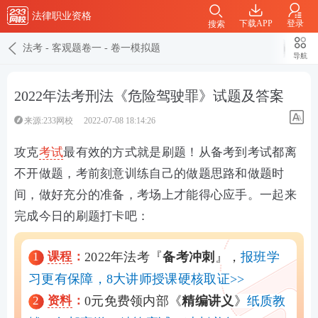
法律职业资格
下载APP
登录
搜索
法考
-
客观题卷一
-
卷一模拟题
导航
2022年法考刑法《危险驾驶罪》试题及答案
来源:233网校
2022-07-08 18:14:26
攻克
考试
最有效的方式就是刷题！从备考到考试都离
不开做题，考前刻意训练自己的做题思路和做题时
间，做好充分的准备，考场上才能得心应手。一起来
完成今日的刷题打卡吧：
1
课程
：
2022年法考『
备考
冲刺
』，
报班学
习更有保障，8大讲师授课硬核取证>>
2
资料
：
0元免费领内部《
精编讲义
》
纸质教