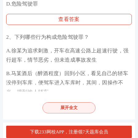
D.危险驾驶罪
查看答案
2、下列哪些行为构成危险驾驶罪？
A.徐某为追求刺激，开车在高速公路上超速行驶，强
行超车，情节恶劣，但未造成事故发生
B.马某酒后（醉酒程度）回到小区，看见自己的轿车
没停到车库，便驾车进入车库时，其间，因操作不
当，撞到他人轿车
C.孟某为
幼儿
园校车司机，经园长李某同意，让19名
展开全文
幼儿园学生全部乘坐该车（核载9人），实载22人
（其中19名为幼儿园学生），超员144.4%
下载233网校APP，注册领7天题库会员
D.孟某与朋友聚会后，拿出随身携带的酒精测量仪测