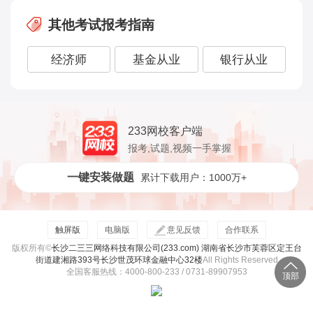
其他考试报考指南
经济师
基金从业
银行从业
233网校客户端
报考,试题,视频一手掌握
一键安装做题
累计下载用户：1000万+
触屏版
电脑版
意见反馈
合作联系
版权所有©
长沙二三三网络科技有限公司(233.com) 湖南省长沙市芙蓉区定王台
街道建湘路393号长沙世茂环球金融中心32楼
All Rights Reserved
全国客服热线：4000-800-233 / 0731-89907953
顶部