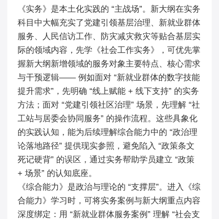
《实务》是本土化实践的 “主战场”。新大纲在实务
科目中大幅充实了党建引领基层治理、新就业群体
服务、人民信访工作、防灾减灾救灾等贴合基层实
际的领域内容，先学《社会工作实务》，可优先掌
握新大纲新增领域的服务对象主要特点、核心需求
与干预逻辑—— 例如面对 “新就业群体的数字技能
提升需求”，先明确 “线上赋能 + 线下支持” 的实务
方法；面对 “党建引领社区治理” 场景，先理解 “社
工站与居委会协同服务” 的操作流程。这些具象化
的实践认知，能为后续理解综合能力中的 “政治理
论落地路径” 提供现实参照，避免陷入 “政策条文
死记硬背” 的误区，通过实务帮助学员建立 “政策
+ 场景” 的认知底座。​
《综合能力》是政治与理论的 “支撑层”。进入《综
合能力》学习时，可将实务案例与新大纲重点内容
深度绑定：用 “新就业群体服务案例” 理解 “社会支