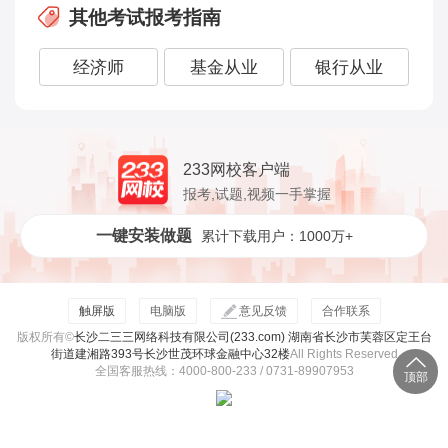
其他考试报考指南
经济师
基金从业
银行从业
233网校客户端
报考,试题,视频一手掌握
一键安装做题
累计下载用户：1000万+
触屏版
电脑版
意见反馈
合作联系
版权所有©
长沙二三三网络科技有限公司(233.com) 湖南省长沙市芙蓉区定王台
街道建湘路393号长沙世茂环球金融中心32楼
All Rights Reserved
全国客服热线：4000-800-233 / 0731-89907953
顶部