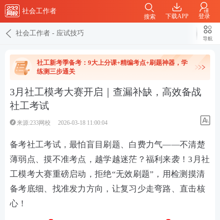
社会工作者
下载APP
登录
搜索
社会工作者
-
应试技巧
导航
社工新考季备考：9大上分课+精编考点+刷题神器，学
练测三步通关
3月社工模考大赛开启｜查漏补缺，高效备战
社工考试
来源:233网校
2026-03-18 11:00:04
备考社工考试，最怕盲目刷题、白费力气——不清楚
薄弱点、摸不准考点，越学越迷茫？福利来袭！3月社
工模考大赛重磅启动，拒绝“无效刷题”，用检测摸清
备考底细、找准发力方向，让复习少走弯路、直击核
心！