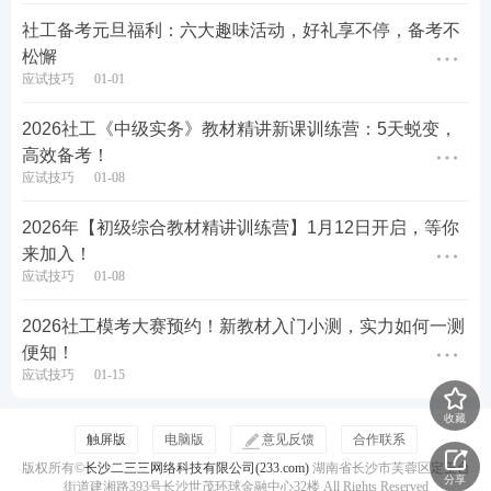
社工备考元旦福利：六大趣味活动，好礼享不停，备考不
松懈
应试技巧
01-01
2026社工《中级实务》教材精讲新课训练营：5天蜕变，
高效备考！
应试技巧
01-08
2026年【初级综合教材精讲训练营】1月12日开启，等你
来加入！
应试技巧
01-08
2026社工模考大赛预约！新教材入门小测，实力如何一测
便知！
应试技巧
01-15
收藏
触屏版
电脑版
意见反馈
合作联系
版权所有©
长沙二三三网络科技有限公司(233.com)
湖南省长沙市芙蓉区定王台
分享
街道建湘路393号长沙世茂环球金融中心32楼 All Rights Reserved