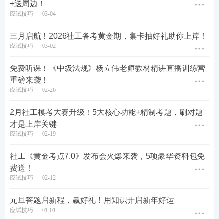
+送周边！
应试技巧
03-04
三月启航！2026社工备考黄金期，集卡抽好礼助你上岸！
应试技巧
03-02
免费听课！《中级法规》杨立伟老师教材精讲直播训练营
▲APP参赛流程： 打开233网校APP——选择“社会工
重磅来袭！
作者”——进入“题库”——进入“模考大赛”——选择对
应试技巧
02-26
应科目参赛。
2月社工模考大赛升级！5大核心功能+精制考题，刷对题
才是上岸关键
应试技巧
02-19
社工《黄金考点7.0》发布会火爆来袭，5项豪华资料包免
费送！
应试技巧
02-12
元旦答题启新程，赢好礼！用知识开启新年好运
应试技巧
01-01