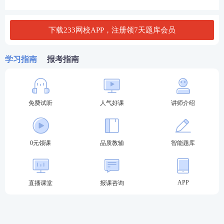
2
.
硬核奖励，参与即赚！
完成模考即可赢取奖励，
帆布包
、题库会员、考证
下载233网校APP，注册领7天题库会员
币、
资料
下载币等实用福利等你来拿，每一份参与都
有收获！
学习指南
报考指南
■ 第一名：定制帆布包（233网校周边实物奖品）
■ 第二名：7天V1题库体验会员（可解锁题库章节练
免费试听
人气好课
讲师介绍
习扩题权限）
■ 第三名：1000考证币（可在233商城兑换品牌周
0元领课
品质教辅
智能题库
边）
■ 参与奖：30下载币（可用于下载网校各类备考资
APP
直播课堂
报课咨询
料）
🔥
模考大赛·预约及参赛方法！