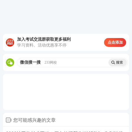
第一步：参与模考组队，获得模考资格。
组队流程：选择模考大赛对应科目→点击“开始挑
战”→点击“邀请好友组队”（一键分享微信好友）→
组队成功（好友点击“帮他助力”）→立即参赛。
加入考试交流群获取更多福利
点击添加
学习资料、活动优惠享不停
微信搜一搜
233网校
第二步：开赛时间到了，即可进入题库模考入口。
▲小程序参赛流程：进入职业类题库小程序，进入社
会工作者【模考大赛】，找到想参赛的科目，点击
您可能感兴趣的文章
【预约提醒】即可。如果想了解全年规划，点击顶部
【更多】即可查看。