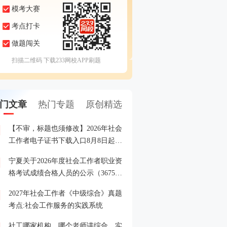
模考大赛
考点打卡
做题闯关
扫描二维码 下载233网校APP刷题
门文章
热门专题
原创精选
【不审，标题也须修改】2026年社会
2027年全国社会工作者考
1
工作者电子证书下载入口8月8日起开
及入口
通！
宁夏关于2026年度社会工作者职业资
星光揭榜·2026年社工报
2
格考试成绩合格人员的公示（3675
人）
2027年社会工作者《中级综合》真题
2026年社会工作者成绩合
3
考点:社会工作服务的实践系统
及考后审核通知
社工哪家机构、哪个老师讲综合、实
2026年社会工作者晒分有