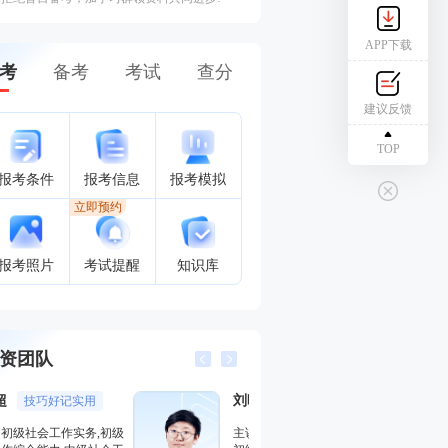
APP下载
考
备考
考试
查分
建议反馈
TOP
报考条件
报考信息
报考模拟
立即预约
报考照片
考试提醒
知识库
资团队
刘晓晨
何平
社工女神
干货十足
主讲：初级社会工作综合能力,
主讲：中级社会工