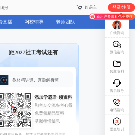
购课车
登录/注册
业团报
新用户专属礼包免费领
费直播
网校辅导
老师团队
在线咨询
距2027社工考试还有
微信咨询
领取资料
教材精讲班、真题解析班
售后服务
电话咨询
团企培训
拒绝盲目备考，加学习群领资料共同进步!