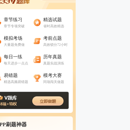
进入做题
进入做题
章节练习
精选试题
章节专项突破
省时高效精选
进入做题
进入做题
模拟考场
考前点题
大量题免费做
高效锁分72小时
进入做题
进入做题
每日一练
历年真题
每天进步一点点
真题实战演练
进入做题
进入做题
易错题
模考大赛
精选高频易错题
同场闯关做题
APP刷题神器