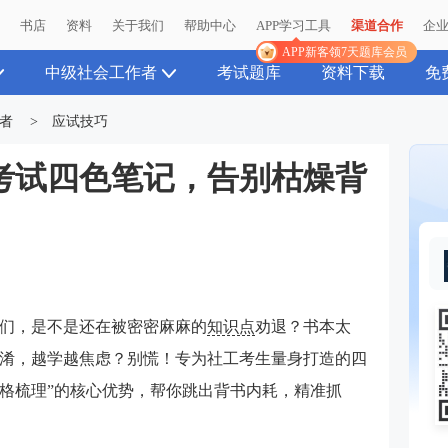
播
书店
资料
关于我们
帮助中心
APP学习工具
渠道合作
企
APP新客领7天题库会员
中级社会工作者
考试题库
资料下载
免
者
>
应试技巧
工考试四色笔记，告别枯燥背
子们，是不是还在被密密麻麻的
知识点
劝退？书本太
淆，越学越焦虑？别慌！专为社工考生量身打造的四
表格梳理”的核心优势，帮你跳出背书内耗，精准抓