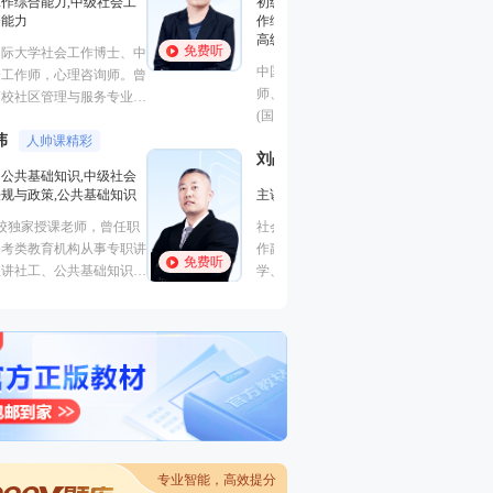
初级社会工作实务,中级社会工
北京某知名大学副
作综合能力,中级社会工作实务,
学周恩来政府管理
高级社会工作实务
免费听
免费听
与社会工作专业博
中国人民大学硕士，社会工作
夷大学社会工作学
师、心理咨询师，曾四次担任Ja
马海燕
一听就
(国际青年成就)大学生事业起航
课程团队队长，在《社会福
主讲：初级社会工
刘战旗
利》、《中国社会报》、《中国
案例讲解透彻
高校高级教师，社
妇女报》、《中国发展简报》等
家社工机构督导，
主讲：中级社会工作实务
报刊杂志发表专业文章20余篇。
免费听
近30篇。参与北
议题包括：儿童权利、社区发
社会工作专业硕士，高校社会工
府购买服务项目二
展、社会性别、NGO倡导等。
作副教授，多年社会工作专业教
来每年均参与北京
免费听
学、科研经验。
考试辅导与各类社
社区社工入职培训
干部招录的笔试面
专业智能，高效提分