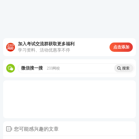
你考了多少分呢？
模考截止时间：5月11日，记得提
前预留好时间参赛哦！
即刻参与，赢奖 + 通关两不误
模考大赛火热持续进行中，还没参与的考生抓紧入
加入考试交流群获取更多福利
点击添加
学习资料、活动优惠享不停
局，一次参与解锁双重收获！依托全真模拟考试场
景，检测备考薄弱项，针对性查漏补缺、优化答题思
微信搜一搜
233网校
路、熟悉考场节奏；同时全力冲刺50元京东卡好礼，
备考之余收获额外惊喜。
1、社工模考大赛采取组队玩法，邀请好友组队成功方
可获得模考资格。(注：好友限233新用户，付费学员
无需组队可直接进APP参赛)
您可能感兴趣的文章