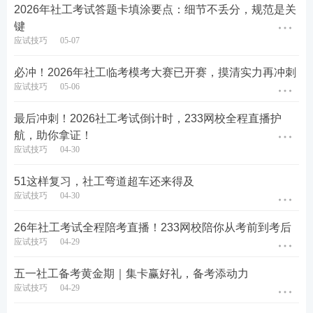
2026年社工考试答题卡填涂要点：细节不丢分，规范是关
键
应试技巧
05-07
必冲！2026年社工临考模考大赛已开赛，摸清实力再冲刺
应试技巧
05-06
最后冲刺！2026社工考试倒计时，233网校全程直播护
航，助你拿证！
应试技巧
04-30
51这样复习，社工弯道超车还来得及
应试技巧
04-30
2、组队完成，进入题库模考入口。233网校模考大赛
26年社工考试全程陪考直播！233网校陪你从考前到考后
仅支持手机端做题，考生须打开233网校app或者233
应试技巧
04-29
网校职业类考证小程序，进入模考大赛活动入口。详
情如下图所示：
五一社工备考黄金期｜集卡赢好礼，备考添动力
应试技巧
04-29