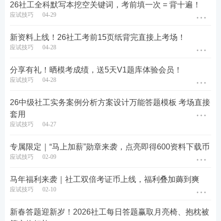
26社工全科默写本挖空关键词，考前填一次 = 背十遍！
应试技巧
04-29
新资料上线！26社工考前15页纸背完直接上考场！
应试技巧
04-28
分享有礼！晒模考成绩，送5天V1题库体验会员！
应试技巧
04-28
26中级社工实务案例分析方案设计万能答题模板 考场直接
套用
应试技巧
04-27
专属限定｜“马上加薪”勋章来袭，点亮即得600资料下载币
应试技巧
02-09
马年福利来袭｜社工双倍考证币上线，福利叠加薅到爽
应试技巧
02-10
新春答题迎新岁！2026社工每日答题赢取月亮椅、抱枕被