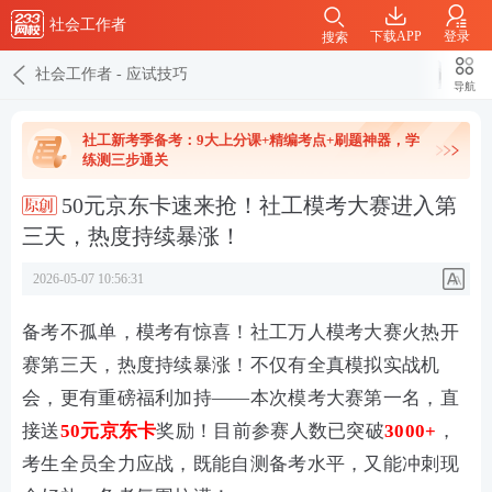
社会工作者
下载APP
登录
搜索
社会工作者
-
应试技巧
导航
社工新考季备考：9大上分课+精编考点+刷题神器，学
练测三步通关
50元京东卡速来抢！社工模考大赛进入第
三天，热度持续暴涨！
2026-05-07 10:56:31
备考不孤单，模考有惊喜！社工万人模考大赛火热开
赛第三天，热度持续暴涨！不仅有全真模拟实战机
会，更有重磅福利加持——本次模考大赛第一名，直
接送
50元京东卡
奖励！目前参赛人数已突破
3000+
，
考生全员全力应战，既能自测备考水平，又能冲刺现