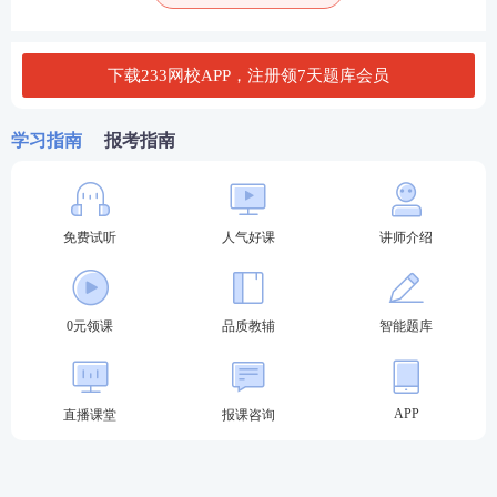
5月6日高分榜单揭晓！冲奖夺冠看这里
下载233网校APP，注册领7天题库会员
模考赛程过半，5月6日高分榜单正式公示！一众学霸
考生强势出圈，实力角逐50元京东卡大奖：
学习指南
报考指南
中级法规与政策：最高分
96分
，精准拿捏政策考点，
强势领跑
免费试听
人气好课
讲师介绍
中级社会工作实务：AI智能阅卷，最高分
99分
，案例
分析、方案设计答题水准拉满
0元领课
品质教辅
智能题库
中级综合能力：最高分
87.5分
，
理论知识
运用扎实到
位
APP
直播课堂
报课咨询
初级综合能力最高分
88分
、初级实务最高分
83分
，基
础功底过硬，同样具备夺冠冲奖实力