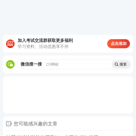
二、资深讲师团队，多风格授课，可自由试听适配听
课习惯
网课学习效果，核心取决于讲师授课风格是否贴合自
身。233网校组建中级社工讲师团，每位老师深耕对
加入考试交流群获取更多福利
点击添加
应科目多年，教学风格差异化明显，所有课程支持免
学习资料、活动优惠享不停
费试听，考生可自主挑选适配自己的授课老师，不用
微信搜一搜
被迫适应单一讲课节奏。
233网校
■各科专属授课讲师
刘晓晨（全科主讲）：业内公认 “社工女神”，逻辑清
晰、框架感极强，擅长用通俗案例拆解抽象理论，直
播课堂互动性强，零基础考生入门首选，综合能力晦
涩伦理、政策模块经她讲解一目了然。
您可能感兴趣的文章
刘战旗（实务专项讲师）：社工专业硕士、高校副教