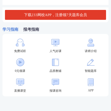
☆直通班：课时精炼，适合有社工基础、仅需短期查
漏补缺的考生，主打核心考点速学，轻量化备考；
点
下载233网校APP，注册领7天题库会员
击试听>>
学习指南
报考指南
☆
决胜班：系统备考主流班型，完整覆盖三阶段全部
课程，配套全套纸质教辅与高阶题库，零基础首次报
考首选；
点击试听>>
免费试听
人气好课
讲师介绍
☆
签约特训班：小班私教带学、班主任一对一督学，
配套不过重学、退费保障，适合自律性弱、想要全程
0元领课
品质教辅
智能题库
陪伴通关的考生，冲刺阶段讲师专属直播带训。
点击
试听>>
整套课程体系完全贴合中级社工最新考试大纲，同步
APP
直播课堂
报课咨询
更新教材变动内容，不堆砌冗余知识点，让不同基
础、不同备考时长的考生都能找到专属学习路径。