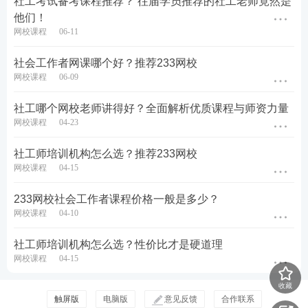
社工考试备考课程推荐？ 往届学员推荐的社工老师竟然是
很多机构只售卖网课，刷题、背诵资料需要考生额外
他们！
自费搜集，资料零散、真题答案错误频发。233网校
网校课程
06-11
实现线上题库+全套纸质教辅一体化配套，购课即送
社会工作者网课哪个好？推荐233网校
全部学习资料，线上线下同步学习，覆盖通勤、居
网校课程
06-09
家、考前冲刺全场景，无需额外花钱找资料233网
社工哪个网校老师讲得好？全面解析优质课程与师资力量
校。
网校课程
04-23
■智能线上题库，随身刷题，查漏补缺
社工师培训机构怎么选？推荐233网校
网校课程
04-15
233网校题库覆盖初 / 中 / 高社工全科目，搭配 AI 多
维智学工具，打造高效刷题闭环，解决考生 “做题
233网校社会工作者课程价格一般是多少？
网校课程
04-10
慢、错题反复错、主观题不会答” 难题。多模块刷题
模式含章节练习、历年真题、模拟试卷、每日一练、
社工师培训机构怎么选？性价比才是硬道理
专项突破分层训练，学完课程立刻刷题巩固；定期举
网校课程
04-15
办万人模考大赛，提前适应考试节奏。
收藏
触屏版
电脑版
意见反馈
合作联系