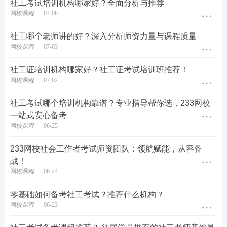
社工考试培训机构哪家好？全面分析与推荐
授，专攻实务案例答题技巧，逐句拆解材料、梳理得
网校课程
07-08
分话术，彻底解决考生不会写方案、主观题拿低分的
社工哪个老师讲的好？深入分析师资力量与课程质量
痛点。
网校课程
07-03
杨立伟、何平（法规专项讲师）：主打法条生活化讲
社工证培训机构哪家好？社工证考试培训班推荐！
解，摒弃枯燥背诵模式，结合社会热点、生活实例梳
网校课程
07-02
理政策条文，区分易混淆法规，攻克多数考生最头疼
社工考试哪个培训机构靠谱？专业指导帮你选，233网校
的《法规与政策》。
一站式安心备考
网校课程
06-25
每位讲师均配套专属讲义、考点笔记、课后习题，录
播 + 直播双授课模式并行，录播支持无限回放，考生
233网校社会工作者考试师资团队：领航赋能，从容备
试听后再决定报班，从根源避免 “听不懂老师讲课” 的
战！
网校课程
06-24
踩坑问题。
零基础如何备考社工考试？推荐什么机构？
三、线上题库 + 纸质教辅，一站式配齐全场景学习素
网校课程
06-23
材