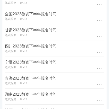
笔试报名
06-13
教材精讲班
—讲解各章节
知识点
，系统性帮助
全国2023教资下半年报名时间
考生夯实基础。
笔试报名
06-13
高频考点班
—复盘考点，串讲历年考试中反复
出题的高频考点，把时间用在刀刃上。
甘肃2023教资下半年报名时间
笔试报名
06-13
教学设计专题班
—将
重难点
以专题形式进行针
对性拆分讲解，帮助考生专项突破得分。
四川2023教资下半年报名时间
考前密训班
—考前点睛之讲，大题通解、考前
笔试报名
06-13
定心丸。
宁夏2023教资下半年报名时间
笔试报名
06-13
历年真题>>
历年教师资格证真题视频课程学习
青海2023教资下半年报名时间
笔试报名
06-13
在线题库>>
在线刷教师资格证章节练习/模拟试题/历
年真题
湖南2023教资下半年报名时间
笔试报名
06-13