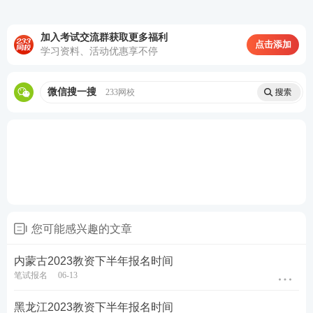
籍地报考，以及在校生在学校所在地报考都不需要居
住证。
加入考试交流群获取更多福利
点击添加
学习资料、活动优惠享不停
3、教资报名有年龄限制吗？
教资报名只要未到退休年龄即可。
微信搜一搜
233网校
加教师学霸君好友 享一对一答疑
您可能感兴趣的文章
内蒙古2023教资下半年报名时间
关于教师资格证考试
笔试报名
06-13
黑龙江2023教资下半年报名时间