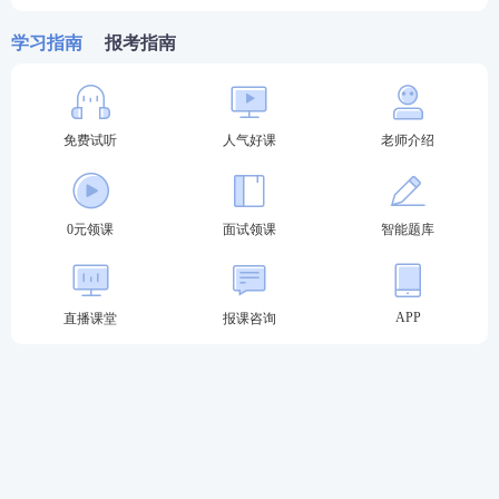
学习指南
报考指南
免费试听
人气好课
老师介绍
0元领课
面试领课
智能题库
03
教师资格证报名常见问题
1、以前考过教资，这次报名还需要重新注册吗？
APP
直播课堂
报课咨询
每次教资
笔试
报名前都需要重新注册，重新注册不影
响已经取得的成绩。
2、教资报名需要居住证吗？
只有不在户籍地报名的社会考生才需要居住证，在户