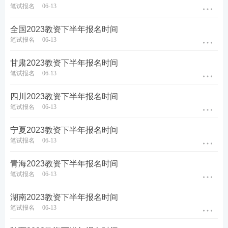
笔试报名
06-13
教材精讲班
—讲解各章节
知识点
，系统性帮助
全国2023教资下半年报名时间
考生夯实基础。
笔试报名
06-13
高频考点班
—复盘考点，串讲历年考试中反复
出题的高频考点，把时间用在刀刃上。
甘肃2023教资下半年报名时间
笔试报名
06-13
教学设计专题班
—将
重难点
以专题形式进行针
对性拆分讲解，帮助考生专项突破得分。
四川2023教资下半年报名时间
考前密训班
—考前点睛之讲，大题通解、考前
笔试报名
06-13
定心丸。
宁夏2023教资下半年报名时间
笔试报名
06-13
历年真题>>
历年教师资格证真题视频课程学习
青海2023教资下半年报名时间
笔试报名
06-13
在线题库>>
在线刷教师资格证章节练习/模拟试题/历
年真题
湖南2023教资下半年报名时间
笔试报名
06-13