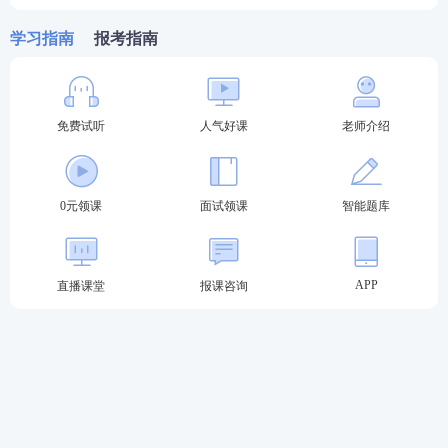
学习指南
报考指南
免费试听
人气好课
老师介绍
0元领课
面试领课
智能题库
03
教师资格证报名常见问题
1、以前考过教资，这次报名还需要重新注册吗？
APP
直播课堂
报课咨询
每次教资
笔试
报名前都需要重新注册，重新注册不影
响已经取得的成绩。
2、教资报名需要居住证吗？
只有不在户籍地报名的社会考生才需要居住证，在户