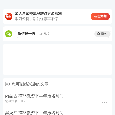
籍地报考，以及在校生在学校所在地报考都不需要居
住证。
加入考试交流群获取更多福利
点击添加
学习资料、活动优惠享不停
3、教资报名有年龄限制吗？
教资报名只要未到退休年龄即可。
微信搜一搜
233网校
加教师学霸君好友 享一对一答疑
您可能感兴趣的文章
内蒙古2023教资下半年报名时间
关于教师资格证考试
笔试报名
06-13
黑龙江2023教资下半年报名时间