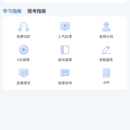
学习指南
报考指南
免费试听
人气好课
老师介绍
0元领课
面试领课
智能题库
03
教师资格证报名常见问题
1、以前考过教资，这次报名还需要重新注册吗？
APP
直播课堂
报课咨询
每次教资
笔试
报名前都需要重新注册，重新注册不影
响已经取得的成绩。
2、教资报名需要居住证吗？
只有不在户籍地报名的社会考生才需要居住证，在户