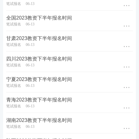
笔试报名
06-13
教材精讲班
—讲解各章节
知识点
，系统性帮助
全国2023教资下半年报名时间
考生夯实基础。
笔试报名
06-13
高频考点班
—复盘考点，串讲历年考试中反复
出题的高频考点，把时间用在刀刃上。
甘肃2023教资下半年报名时间
笔试报名
06-13
教学设计专题班
—将
重难点
以专题形式进行针
对性拆分讲解，帮助考生专项突破得分。
四川2023教资下半年报名时间
考前密训班
—考前点睛之讲，大题通解、考前
笔试报名
06-13
定心丸。
宁夏2023教资下半年报名时间
笔试报名
06-13
历年真题>>
历年教师资格证真题视频课程学习
青海2023教资下半年报名时间
笔试报名
06-13
在线题库>>
在线刷教师资格证章节练习/模拟试题/历
年真题
湖南2023教资下半年报名时间
笔试报名
06-13