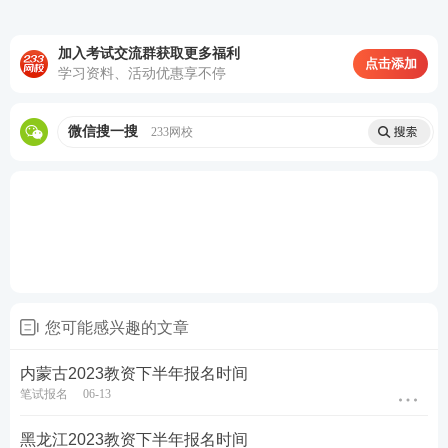
籍地报考，以及在校生在学校所在地报考都不需要居
住证。
加入考试交流群获取更多福利
点击添加
学习资料、活动优惠享不停
3、教资报名有年龄限制吗？
教资报名只要未到退休年龄即可。
微信搜一搜
233网校
加教师学霸君好友 享一对一答疑
您可能感兴趣的文章
内蒙古2023教资下半年报名时间
关于教师资格证考试
笔试报名
06-13
黑龙江2023教资下半年报名时间