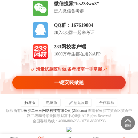
微信搜索“ks233wx3”
进入微信备考群
QQ群：167619804
加入QQ群一起来考证
233网校客户端
1000万考生都在用的APP
海量试题随时做,备考指南一手掌握
一键安装做题
触屏版
电脑版
意见反馈
合作联系
版权所有©
长沙二三三网络科技有限公司(233.com)
湖南省长沙市芙蓉区芙蓉中
路二段80号顺天国际财富中心8楼 All Rights Reserved
全国客服热线：4000-800-233 / 0731-88706233