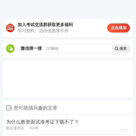
03
教师资格证面试考试方式
山西教师资格证面试采用结构化+试讲+答辩的方式进
加入考试交流群获取更多福利
行。
点击添加
学习资料、活动优惠享不停
其中结构化问答时长为5分钟，考官问2道结构化试
题，考生作答。
微信搜一搜
233网校
试讲时间为10分钟，试讲内容为所报考学段
教材
片段
内容节选，10分钟需要呈现一个完整的微型课堂。
答辩时间为5分钟，考官根据考生试讲内容进行提问。
您可能感兴趣的文章
为什么教资面试准考证下载不了？
面试准考证
05-09