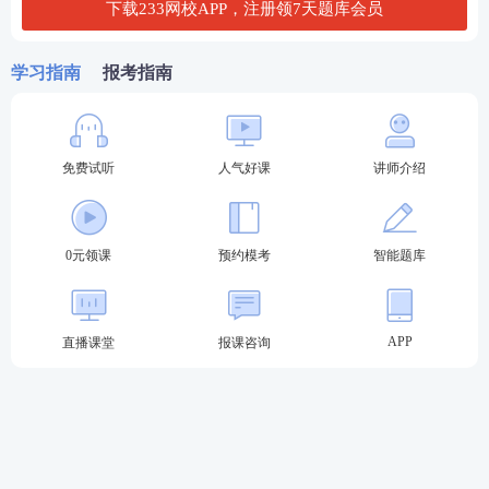
下载233网校APP，注册领7天题库会员
第五步：打印准考证。
下载后，仔细核对个人信息，并直接打印成准考证。
学习指南
报考指南
02
教师资格证面试准考证打印注意事项
免费试听
人气好课
讲师介绍
1、打印准考证必须统一使用A4纸打印，黑白或彩色
均可。
2、使用IE、360、搜狗、qq浏览器下载准考证。
0元领课
预约模考
智能题库
3、认真核对姓名、照片、准考证号、考试地址等是否
显示正确。
APP
直播课堂
报课咨询
4、如遇到网络繁忙，或考生电脑网速太慢而导致准考
证上相片无法正常显示，请对网页进行刷新，直到能
正常显示相片方可打印。或者避开网络高峰期打印。