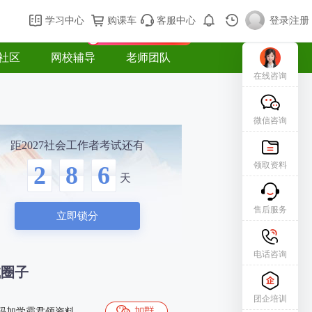
购课车
登录/注册
学习中心
购课车
客服中心
登录
|
注册
新用户专属礼包免费领
社区
网校辅导
老师团队
在线咨询
微信咨询
距2027社会工作者考试还有
领取资料
2
8
6
天
售后服务
立即锁分
电话咨询
试圈子
团企培训
码加学霸君领资料