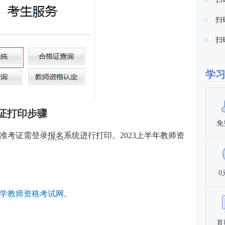
扫
扫
学
证打印步骤
免
试准考证
需登录
报名
系统进行打印。
2023上半年
教师资
0
学教师资格考试网。
直