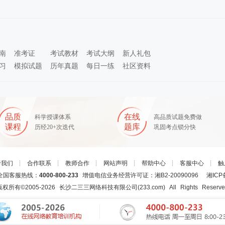
南
准考证
考试教材
考试大纲
新人礼包
习
模拟试题
历年真题
每日一练
社区资料
品质
在线
科学授课体系
高品质试题免费做
课程
题库
历经20+次迭代
巩固考点锁分快
于我们
┊
合作联系
┊
教师合作
┊
网站声明
┊
帮助中心
┊
客服中心
┊
触
国客服热线：
4000-800-233
增值电信业务经营许可证：湘B2-20090096
湘ICP
版权所有©2005-
2026
长沙二三三网络科技有限公司(233.com)
All Rights Reserv