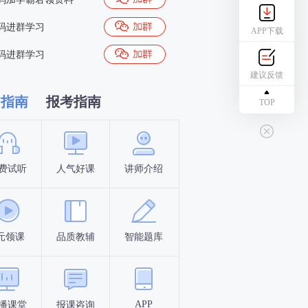
码进群学习
APP下载
码进群学习
建议反馈
习指南
报考指南
TOP
费试听
人气好课
讲师介绍
新手指南
报名时间
元领课
品质教辅
智能题库
报名条件
考试时间
APP
播课堂
报课咨询
答题闯关
考点打卡