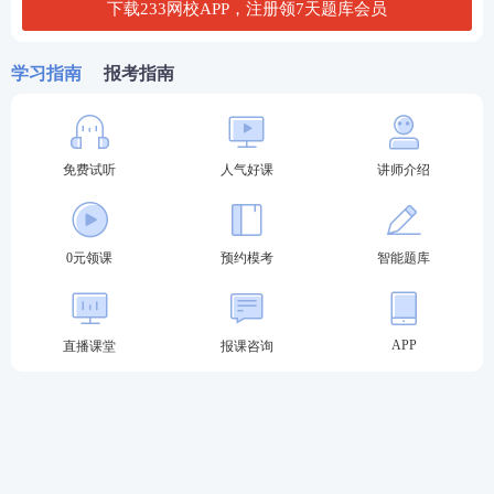
下载233网校APP，注册领7天题库会员
第五步：打印准考证。
下载后，仔细核对个人信息，并直接打印成准考证。
学习指南
报考指南
02
教师资格证面试准考证打印注意事项
免费试听
人气好课
讲师介绍
1、打印准考证必须统一使用A4纸打印，黑白或彩色
均可。
2、使用IE、360、搜狗、qq浏览器下载准考证。
0元领课
预约模考
智能题库
3、认真核对姓名、照片、准考证号、考试地址等是否
显示正确。
APP
直播课堂
报课咨询
4、如遇到网络繁忙，或考生电脑网速太慢而导致准考
证上相片无法正常显示，请对网页进行刷新，直到能
正常显示相片方可打印。或者避开网络高峰期打印。