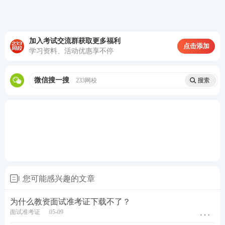
03
教师资格证面试考试方式
天津教师资格证面试采用结构化+试讲+答辩的方式进
加入考试交流群获取更多福利
行。
点击添加
学习资料、活动优惠享不停
其中结构化问答时长为5分钟，考官问2道结构化试
题，考生作答。
微信搜一搜
233网校
试讲时间为10分钟，试讲内容为所报考学段
教材
片段
内容节选，10分钟需要呈现一个完整的微型课堂。
答辩时间为5分钟，考官根据考生试讲内容进行提问。
您可能感兴趣的文章
为什么教资面试准考证下载不了？
面试准考证
05-09