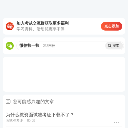
室时间、考试须知信息。
03
教师资格证面试赴考清单
加入考试交流群获取更多福利
点击添加
教资面试赴考清单
：
学习资料、活动优惠享不停
1、身份证、准考证（二者缺一不可）
微信搜一搜
233网校
2、考试文具：黑色签字笔。（用于写教案）
3、纸质考试资料：（候考室候考的时候可以翻翻）
在5月13日，233网校会及时发布2023上半年教资面试
真题
，考完一起看真题，对答案！
2023上半年教资面试真题及答案解析>>
您可能感兴趣的文章
为什么教资面试准考证下载不了？
面试准考证
05-09