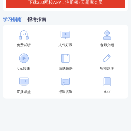
第六步：打印准考证。
下载233网校APP，注册领7天题库会员
下载后，仔细核对个人信息，并直接打印成准考证。
学习指南
报考指南
02
教师资格证面试打印注意事项
1、教资面试准考证打印要彩色的吗?
免费试听
人气好课
老师介绍
教资面试准考证打印黑白打印即可，不要求打印彩色
的。
0元领课
面试领课
智能题库
2、准考证有多大纸质打印？
教资面试准考证用A4纸质打印即可。
APP
直播课堂
报课咨询
3、
教资面试准考证什么样子？
北京教资面试准考证上，有准考证、考生身份证姓名
证件照、面试考点、考点地址，报考科目及进入候考