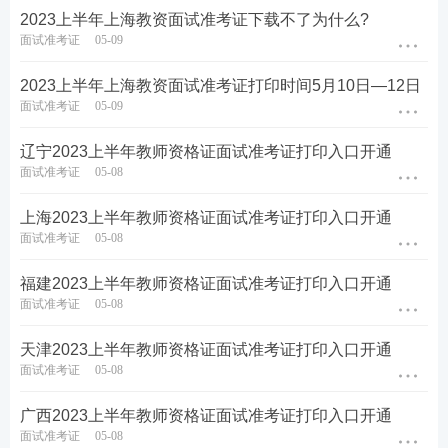
2023上半年上海教资面试准考证下载不了为什么?
面试准考证
05-09
2023上半年上海教资面试准考证打印时间5月10日—12日
面试准考证
05-09
辽宁2023上半年教师资格证面试准考证打印入口开通
面试准考证
05-08
上海2023上半年教师资格证面试准考证打印入口开通
教资面试课程推荐
面试准考证
05-08
1
上岸无忧班：
理论+实战双重教学，直播密训
福建2023上半年教师资格证面试准考证打印入口开通
班从结构化、试讲到答辩串讲，直击面试现场。
面试准考证
05-08
加购>>
天津2023上半年教师资格证面试准考证打印入口开通
2
面试指导班：
360度详解面试全流程，含模
面试准考证
05-08
板和试讲示范，
加购 >>
广西2023上半年教师资格证面试准考证打印入口开通
★推荐：加教师学霸君微信【ks233wx3】享1v1
面试准考证
05-08