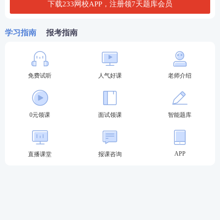
第六步：打印准考证。
下载233网校APP，注册领7天题库会员
下载后，仔细核对个人信息，并直接打印成准考证。
学习指南
报考指南
02
教师资格证面试打印注意事项
1、教资面试准考证打印要彩色的吗?
免费试听
人气好课
老师介绍
教资面试准考证打印黑白打印即可，不要求打印彩色
的。
0元领课
面试领课
智能题库
2、准考证有多大纸质打印？
教资面试准考证用A4纸质打印即可。
APP
直播课堂
报课咨询
3、
教资面试准考证什么样子？
福建教资面试准考证上，有准考证、考生身份证姓名
证件照、面试考点、考点地址，报考科目及进入候考