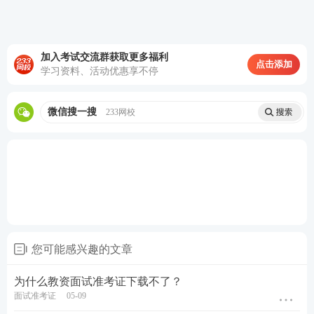
室时间、考试须知信息。
03
教师资格证面试赴考清单
加入考试交流群获取更多福利
点击添加
教资面试赴考清单
：
学习资料、活动优惠享不停
1、身份证、准考证（二者缺一不可）
微信搜一搜
233网校
2、考试文具：黑色签字笔。（用于写教案）
3、纸质考试资料：（候考室候考的时候可以翻翻）
在5月13日，233网校会及时发布2023上半年教资面试
真题
，考完一起看真题，对答案！
2023上半年教资面试真题及答案解析>>
您可能感兴趣的文章
为什么教资面试准考证下载不了？
面试准考证
05-09