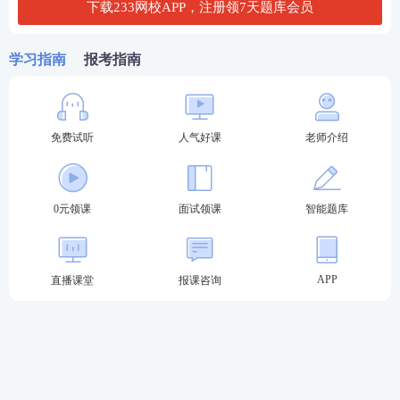
第六步：打印准考证。
下载233网校APP，注册领7天题库会员
下载后，仔细核对个人信息，并直接打印成准考证。
学习指南
报考指南
02
教师资格证面试打印注意事项
1、教资面试准考证打印要彩色的吗?
免费试听
人气好课
老师介绍
教资面试准考证打印黑白打印即可，不要求打印彩色
的。
0元领课
面试领课
智能题库
2、准考证有多大纸质打印？
教资面试准考证用A4纸质打印即可。
APP
直播课堂
报课咨询
3、
教资面试准考证什么样子？
浙江教资面试准考证上，有准考证、考生身份证姓名
证件照、面试考点、考点地址，报考科目及进入候考