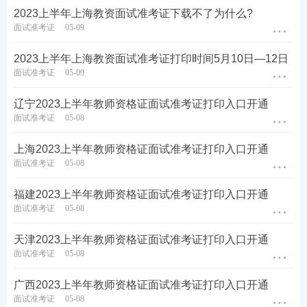
2023上半年上海教资面试准考证下载不了为什么?
面试准考证
05-09
2023上半年上海教资面试准考证打印时间5月10日—12日
面试准考证
05-09
辽宁2023上半年教师资格证面试准考证打印入口开通
面试准考证
05-08
上海2023上半年教师资格证面试准考证打印入口开通
教资面试课程推荐
面试准考证
05-08
1
上岸无忧班：
理论+实战双重教学，直播密训
福建2023上半年教师资格证面试准考证打印入口开通
班从结构化、试讲到答辩串讲，直击面试现场。
面试准考证
05-08
加购>>
天津2023上半年教师资格证面试准考证打印入口开通
2
面试指导班：
360度详解面试全流程，含模
面试准考证
05-08
板和试讲示范，
加购 >>
广西2023上半年教师资格证面试准考证打印入口开通
★推荐：加教师学霸君微信【ks233wx3】享1v1
面试准考证
05-08