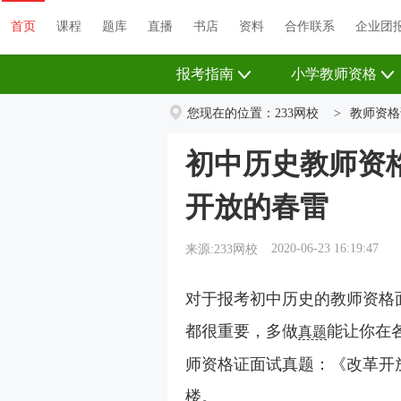
首页
课程
题库
直播
书店
资料
首页
课程
题库
直播
书店
资料
合作联系
企业团
报考指南
小学教师资格
您现在的位置：
233网校
>
教师资格
初中历史教师资
开放的春雷
2020-06-23 16:19:47
来源:233网校
对于报考初中历史的教师资格
都很重要，多做
能让你在
真题
师资格证面试真题：《改革开
楼。