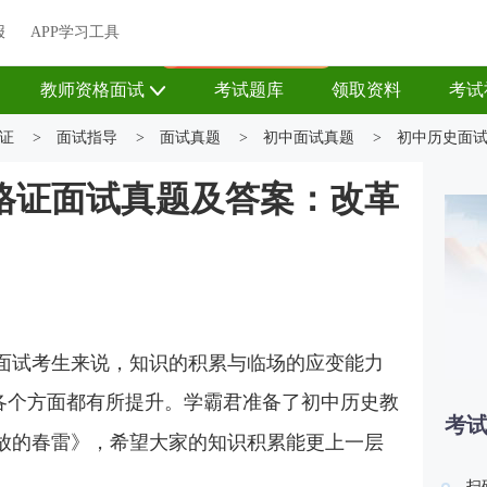
关于我们
帮助中心
APP学习工具
渠道合作
企业团报
报
APP学习工具
APP新客领7天题库会员
教师资格面试
考试题库
领取资料
考试
证
>
面试指导
>
面试真题
>
初中面试真题
>
初中历史面
格证面试真题及答案：改革
面试考生来说，知识的积累与临场的应变能力
各个方面都有所提升。学霸君准备了初中历史教
考
放的春雷》，希望大家的知识积累能更上一层
扫