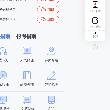
码进群学习
APP下载
码进群学习
建议反馈
习指南
报考指南
TOP
费试听
人气好课
讲师介绍
新手指南
报名时间
元领课
品质教辅
智能题库
报名条件
考试时间
APP
播课堂
报课咨询
答题闯关
考点打卡