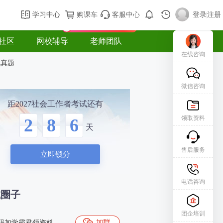
购课车
登录/注册
学习中心
购课车
客服中心
登录
|
注册
新用户专属礼包免费领
社区
网校辅导
老师团队
在线咨询
试真题
微信咨询
距2027社会工作者考试还有
领取资料
2
8
6
天
售后服务
立即锁分
电话咨询
试圈子
团企培训
码加学霸君领资料