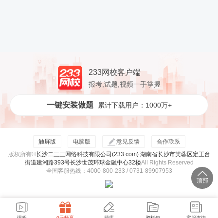
233网校客户端
报考,试题,视频一手掌握
一键安装做题
累计下载用户：1000万+
触屏版
电脑版
意见反馈
合作联系
版权所有©
长沙二三三网络科技有限公司(233.com) 湖南省长沙市芙蓉区定王台
街道建湘路393号长沙世茂环球金融中心32楼
All Rights Reserved
全国客服热线：4000-800-233 / 0731-89907953
顶部
课程
0元畅享
题库
资料包
客服咨询