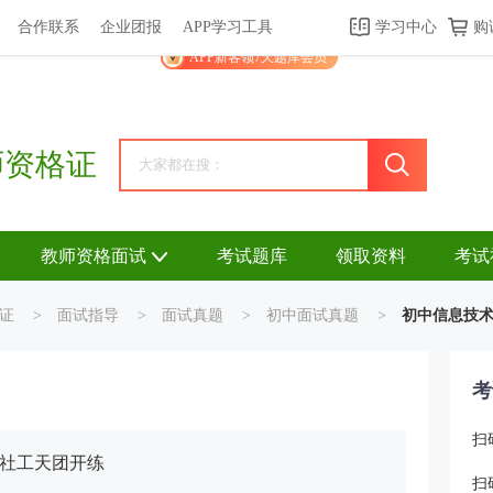
合作联系
企业团报
APP学习工具
学习中心
购
关于我们
帮助中心
APP学习工具
渠道合作
企业团报
APP新客领7天题库会员
师资格证
教师资格面试
考试题库
领取资料
考试
证
>
面试指导
>
面试真题
>
初中面试真题
>
初中信息技
考
扫
跟社工天团开练
扫