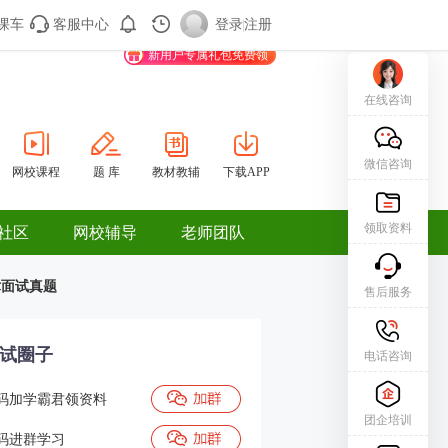
课车
客服中心
购课车
登录/注册
登录
|
注册
新用户专属礼包免费领
在线咨询
微信咨询
网校课程
题 库
教材教辅
下载APP
领取资料
社区
网校辅导
老师团队
术面试真题
售后服务
试圈子
电话咨询
码加学霸君领资料
团企培训
码进群学习