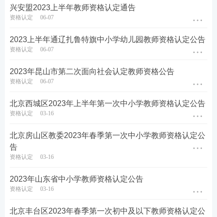
兴安盟2023上半年教师资格认定通告
2023年上半年中小学教师资格统一认定时间为2023年
资格认定
06-07
6月2日至7月14日，其中网上报名时间为2023年6月2
日9:00至6月16日17:00。现场认定时间为2023年6月1
2023上半年通辽扎鲁特旗中小学幼儿园教师资格认定公告
资格认定
06-07
2日8:00至6月16日17:00。代收职业高中和普通高中材
料时间为2023年6月12日8:30至6月16日17:00。
2023年昆山市第二次面向社会认定教师资格公告
资格认定
06-07
符合条件的申请人可在网上报名期限内登陆“中国教师
资格网”(https://link.233.com/25742)报名。申请人在
北京西城区2023年上半年第一次中小学教师资格认定公告
资格认定
03-16
网站首页点击“网上办事”-“教师资格认定”-“在线办
理”进行账号注册、完善个人信息、网上报名。
北京房山区教委2023年春季第一次中小学教师资格认定公
告
申请人账号注册及申报信息填报，请参考“教师资格认
资格认定
03-16
定申请人使用手册”(可登录“中国教师资格网”首页菜
2023年山东省中小学教师资格认定公告
单“咨询服务”—“操作手册”栏目查询相关信息)。
资格认定
03-16
申请人选择认定机构有关要求：在读专升本学生和在
北京丰台区2023年春季第一次初中及以下教师资格认定公