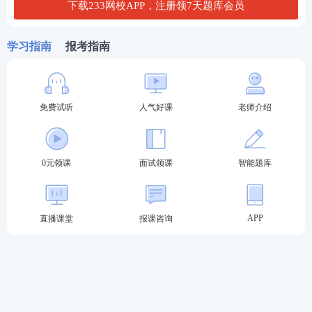
下载233网校APP，注册领7天题库会员
(三)考试相关条件
学习指南
报考指南
1.2020届及以前内蒙古自治区全日制普通高等院校师
范专业毕业生，且为首次申请认定中小学教师资格。
免费试听
人气好课
老师介绍
2.通过国家中小学教师资格考试，
笔试
、
面试
均合
格，取得《中小学教师资格考试合格证明》且在有效
期内;或者根据教育类研究生和师范生免试认定中小学
0元领课
面试领课
智能题库
教师资格改革的规定，属于免试认定范围并取得《师
范生教师职业能力证书》且在有效期内。
APP
直播课堂
报课咨询
3.内蒙古自治区全日制高等院校2021-2023届师范专业
毕业生在完成《教育学》《教育心理学》必修课和不
少于一学期的教育实习实践后，参加由所在学校使用
国家通用语言文字统一组织的教育学、教育心理学和
学科专业课三科考试并考试合格，在毕业前可申请认