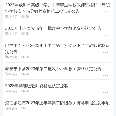
1.持《中小学教师资格考试合格证明》或《师范生教
2023年威海市高级中学、中等职业学校教师资格和中等职
业学校实习指导教师资格第二批认定公告
师职业能力证书》的申请认定的，任教学科、任教学
资格认定
06-09
段须与《中小学教师资格考试合格证明》或《师范生
教师职业能力证书》一致。
2023年山东泰安市第二批次中小学教师资格认定公告
资格认定
06-09
2.内蒙古自治区全日制普通高等院校2020届及以前师
巴中市巴州区2023年上半年第二批次及下半年教师资格认
范专业毕业生(首次申请认定中小学教师资格的)、内
定公告
蒙古自治区全日制高等院校2021-2023届师范专业毕
资格认定
06-08
业生任教学科须与所学师范专业相应，任教学段须符
泰安宁阳县2023年第二批次中小学教师资格认定公告
合《内蒙古自治区关于贯彻教育部〈教师资格条例〉
资格认定
06-08
实施办法》(内教发〔2002〕64号)中对各学段的学历
2023年详细版教师资格证认定流程
要求。
资格认定
06-08
三、报名流程和时间安排
湛江廉江市2023年上半年第二阶段教师资格申报注意事项
资格认定
06-07
(一)时间安排