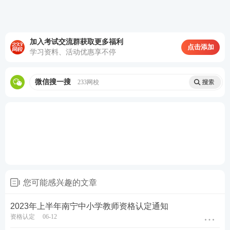
定相应教师资格。
(四)普通话水平条件
加入考试交流群获取更多福利
点击添加
学习资料、活动优惠享不停
按照《内蒙古自治区实施〈中华人民共和国国家通用
语言文字法〉办法》第十九条第(二)款规定执行。
微信搜一搜
233网校
(五)身体条件
具有良好的身体素质和心理素质，能适应教育教学工
作的需要。无传染性疾病，无精神病史，按照《内蒙
古自治区申请认定教师资格人员体检标准及办法》
《关于调整申请认定幼儿园教师资格人员体检标准的
通知》，经教师资格认定机构指定的县级以上医院体
您可能感兴趣的文章
检合格。
2023年上半年南宁中小学教师资格认定通知
(六)任教学科、任教学段
资格认定
06-12