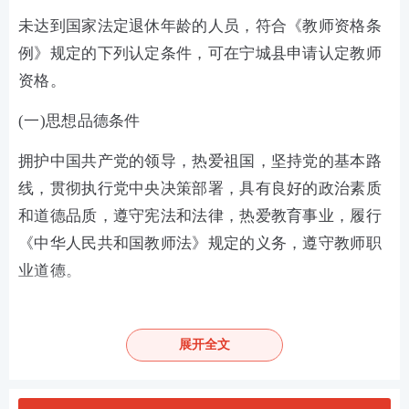
未达到国家法定退休年龄的人员，符合《教师资格条
例》规定的下列认定条件，可在宁城县申请认定教师
资格。
(一)思想品德条件
拥护中国共产党的领导，热爱祖国，坚持党的基本路
线，贯彻执行党中央决策部署，具有良好的政治素质
和道德品质，遵守宪法和法律，热爱教育事业，履行
《中华人民共和国教师法》规定的义务，遵守教师职
业道德。
(二)学历条件
展开全文
按照《内蒙古自治区关于贯彻教育部〈教师资格条
例〉实施办法》(内教发〔2002〕64号)规定的相应学
历执行。