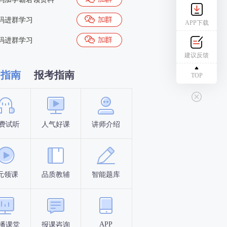
码进群学习
APP下载
码进群学习
建议反馈
习指南
报考指南
TOP
费试听
人气好课
讲师介绍
新手指南
报名时间
元领课
品质教辅
智能题库
报名条件
考试时间
APP
播课堂
报课咨询
答题闯关
考点打卡