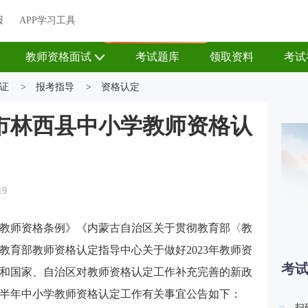
关于我们
帮助中心
APP学习工具
渠道合作
企业团报
报
APP学习工具
APP新客领7天题库会员
教师资格面试
考试题库
领取资料
考试
证
>
报考指导
>
资格认定
峰市林西县中小学教师资格认
19
教师资格条例》《内蒙古自治区关于贯彻教育部〈教
教育部教师资格认定指导中心关于做好2023年教师资
考
和国家、自治区对教师资格认定工作补充完善的新政
年上半年中小学教师资格认定工作有关事宜公告如下：
扫