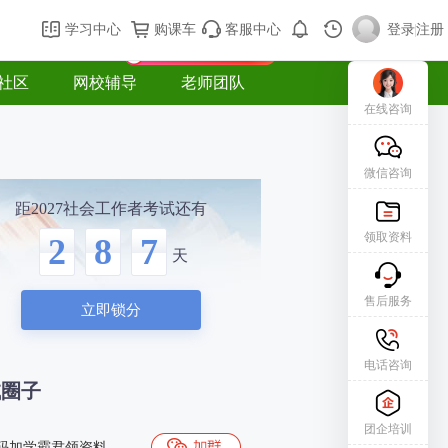
购课车
登录/注册
学习中心
购课车
客服中心
登录
|
注册
新用户专属礼包免费领
社区
网校辅导
老师团队
在线咨询
微信咨询
距2027社会工作者考试还有
领取资料
2
8
7
天
售后服务
立即锁分
电话咨询
试圈子
团企培训
码加学霸君领资料