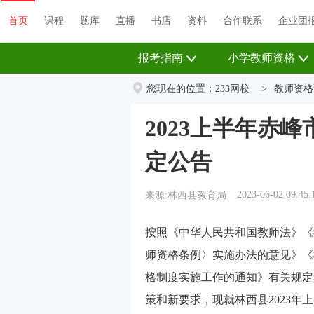
首页
课程
题库
直播
书店
资料
首页
课程
题库
直播
书店
资料
合作联系
企业团
报考指南
小学教师资格
您现在的位置：
233网校
>
教师资格
2023上半年赤
定公告
2023-06-02 09:45:
来源:林西县教育局
按照《中华人民共和国教师法》《
师资格条例〉实施办法的意见》《
格制度实施工作的通知》有关规定
策和新要求，现就林西县2023