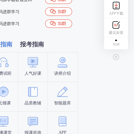
码进群学习
APP下载
码进群学习
建议反馈
习指南
报考指南
TOP
费试听
人气好课
讲师介绍
新手指南
报名时间
元领课
品质教辅
智能题库
报名条件
考试时间
APP
播课堂
报课咨询
答题闯关
考点打卡