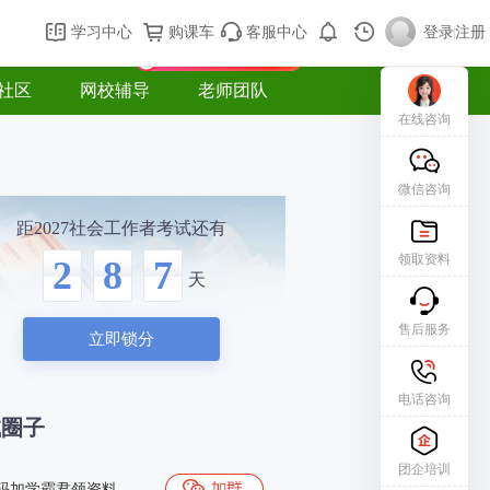
购课车
登录/注册
学习中心
购课车
客服中心
登录
|
注册
新用户专属礼包免费领
社区
网校辅导
老师团队
在线咨询
微信咨询
距2027社会工作者考试还有
领取资料
2
8
7
天
售后服务
立即锁分
电话咨询
试圈子
团企培训
码加学霸君领资料