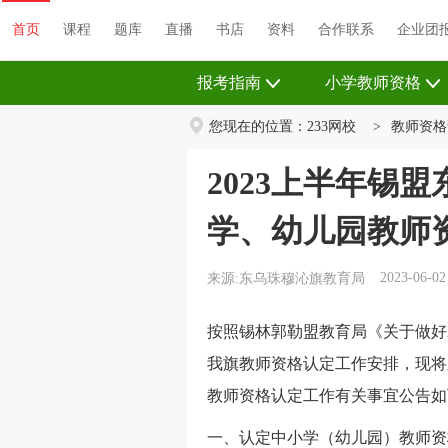
首页
课程
题库
直播
书店
资料
首页
课程
题库
直播
书店
资料
合作联系
企业团
报考指南
小学教师资格
您现在的位置：
233网校
>
教师资格
2023上半年锡
学、幼儿园教师
2023-06-02
来源:东乌珠穆沁旗教育局
按照锡林郭勒盟教育局《关于做好
我旗教师资格认定工作安排，现将
教师资格认定工作有关事宜公告如
一、认定中小学（幼儿园）教师资