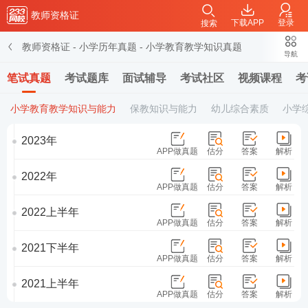
教师资格证
下载APP
登录
搜索
教师资格证
-
小学历年真题
-
小学教育教学知识真题
导航
笔试真题
考试题库
面试辅导
考试社区
视频课程
考
小学教育教学知识与能力
保教知识与能力
幼儿综合素质
小学
2023年
APP做真题
估分
答案
解析
2022年
APP做真题
估分
答案
解析
2022上半年
APP做真题
估分
答案
解析
2021下半年
APP做真题
估分
答案
解析
2021上半年
APP做真题
估分
答案
解析