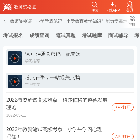
教师资格证
下载APP
登录
搜索
教师资格证
-
小学学霸笔记
-
小学教育教学知识与能力学霸笔记
导航
考试报名
成绩查询
笔试真题
考试题库
面试辅导
考
课+书=通关密码，配套送
学习推荐
考点在手，一站通关点我
学习推荐
2022教资笔试高频难点：科尔伯格的道德发展
理论
APP打开
2022-05-11
2022年教资笔试高频考点：小学生学习心理，
码住！
APP打开