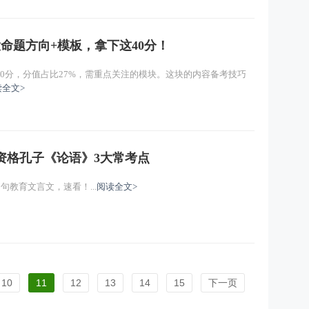
命题方向+模板，拿下这40分！
0分，分值占比27%，需重点关注的模块。这块的内容备考技巧
读全文>
资格孔子《论语》3大常考点
句教育文言文，速看！...
阅读全文>
10
11
12
13
14
15
下一页