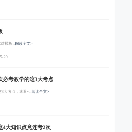
板
模板...
阅读全文>
5-20
次必考教学的这3大考点
大考点，速看~...
阅读全文>
这4大知识点竟连考2次