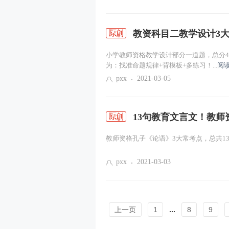
教资科目二教学设计3大
小学教师资格教学设计部分一道题，总分4
为：找准命题规律+背模板+多练习！...
阅
pxx
2021-03-05
13句教育文言文！教师
教师资格孔子《论语》3大常考点，总共13
pxx
2021-03-03
上一页
1
...
8
9