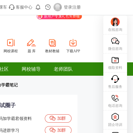
课车
客服中心
购课车
登录/注册
登录
|
注册
新用户专属礼包免费领
在线咨询
微信咨询
网校课程
题 库
教材教辅
下载APP
领取资料
社区
网校辅导
老师团队
力学霸笔记
售后服务
试圈子
电话咨询
码加学霸君领资料
团企培训
码进群学习