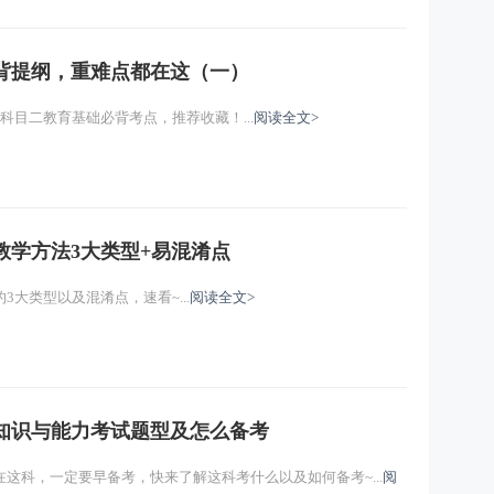
主讲：马海燕
免费试听
背提纲，重难点都在这（一）
科目二教育基础必背考点，推荐收藏！...
阅读全文>
教学方法3大类型+易混淆点
大类型以及混淆点，速看~...
阅读全文>
知识与能力考试题型及怎么备考
这科，一定要早备考，快来了解这科考什么以及如何备考~...
阅