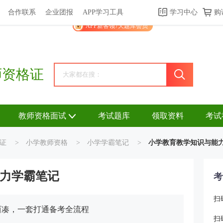
合作联系
企业团报
APP学习工具
学习中心
购
关于我们
帮助中心
APP学习工具
渠道合作
企业团报
APP新客领7天题库会员
师资格证
教师资格面试
考试题库
领取资料
考试
证
>
小学教师资格
>
小学学霸笔记
>
小学教育教学知识与能
力学霸笔记
考
扫
西凑，一套打通备考全流程
扫