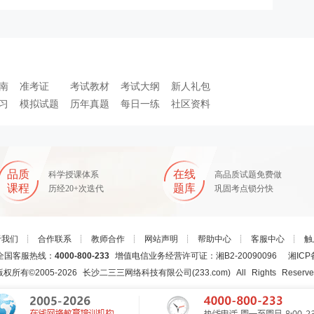
南
准考证
考试教材
考试大纲
新人礼包
习
模拟试题
历年真题
每日一练
社区资料
品质
在线
科学授课体系
高品质试题免费做
课程
题库
历经20+次迭代
巩固考点锁分快
于我们
┊
合作联系
┊
教师合作
┊
网站声明
┊
帮助中心
┊
客服中心
┊
触
国客服热线：
4000-800-233
增值电信业务经营许可证：湘B2-20090096
湘ICP
版权所有©2005-
2026
长沙二三三网络科技有限公司(233.com)
All Rights Reserv