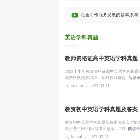
社会工作服务发展的基本原则
开展社会工作服务应重点掌握的相关政治
社会工作服务专业价值观与道德规
英语学科真题
人类行为与社会环境（一）
教师资格证高中英语学科真题
个案社会工作服务方法（一）
2023上半年教师资格证高中英语学科真
师资格微信学习群，及时获取真题...
阅读全
小组社会工作服务方法（一）
xiaojm
2023-03-11
社区社会工作服务方法（一）
教资初中英语学科真题及答案
社会工作服务的管理（一）
教资初中英语学科真题及答案考后实时更新
源于考生回忆版/网络汇总版，233...
阅读全
课程导学
luohui
2023-03-11