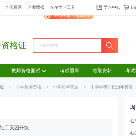
合作联系
企业团报
APP学习工具
学习中心
购
关于我们
帮助中心
APP学习工具
渠道合作
企业团报
APP新客领7天题库会员
师资格证
教师资格面试
考试题库
领取资料
考试
证
>
中学教师资格
>
中学历年真题
>
中学学科知识历年真题
考
扫
跟社工天团开练
扫