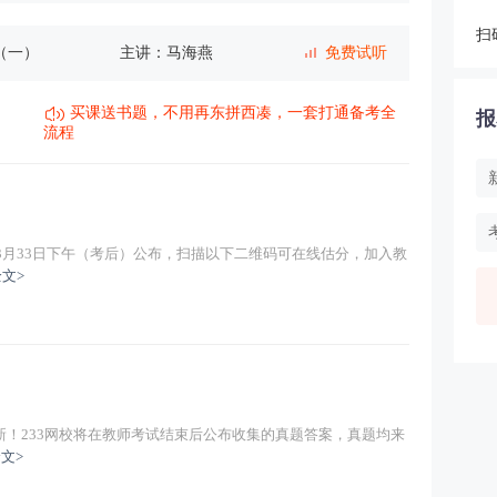
（一）
主讲：马海燕
免费试听
扫
理论（一）
主讲：马海燕
免费试听
买课送书题，不用再东拼西凑，一套打通备考全
报
范（一）
主讲：马海燕
免费试听
流程
主讲：马海燕
免费试听
主讲：马海燕
免费试听
题3月33日下午（考后）公布，扫描以下二维码可在线估分，加入教
文>
主讲：马海燕
免费试听
主讲：马海燕
免费试听
主讲：马海燕
免费试听
！233网校将在教师考试结束后公布收集的真题答案，真题均来
文>
主讲：马海燕
免费试听