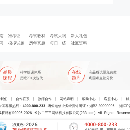
南
准考证
考试教材
考试大纲
新人礼包
习
模拟试题
历年真题
每日一练
社区资料
品质
在线
科学授课体系
高品质试题免费做
课程
题库
历经20+次迭代
巩固考点锁分快
于我们
┊
合作联系
┊
教师合作
┊
网站声明
┊
帮助中心
┊
客服中心
┊
触
国客服热线：
4000-800-233
增值电信业务经营许可证：湘B2-20090096
湘ICP
版权所有©2005-
2026
长沙二三三网络科技有限公司(233.com)
All Rights Reserv