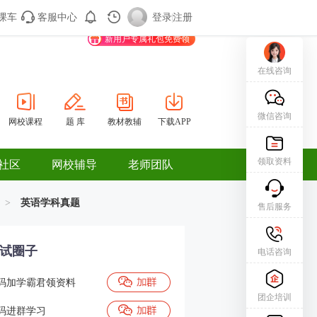
课车
客服中心
购课车
登录/注册
登录
|
注册
新用户专属礼包免费领
在线咨询
微信咨询
网校课程
题 库
教材教辅
下载APP
领取资料
社区
网校辅导
老师团队
>
英语学科真题
售后服务
试圈子
电话咨询
码加学霸君领资料
团企培训
码进群学习