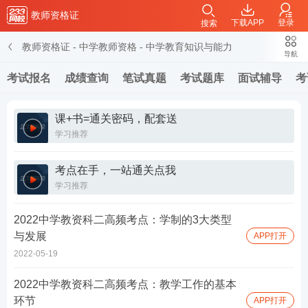
教师资格证
下载APP
登录
搜索
教师资格证
-
中学教师资格
-
中学教育知识与能力
导航
考试报名
成绩查询
笔试真题
考试题库
面试辅导
考
课+书=通关密码，配套送
学习推荐
考点在手，一站通关点我
学习推荐
2022中学教资科二高频考点：学制的3大类型
与发展
APP打开
2022-05-19
2022中学教资科二高频考点：教学工作的基本
环节
APP打开