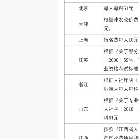
北京
每人每科51元
根据津发改价费[
天津
元。
上海
报名费每人10
根据《关于部分
江苏
〔2008〕59号
业资格考试标准
根据人社厅函〔2
浙江
标准为每人每科
根据《关于专业
山东
人社字〔201
科61元。
按照《江西省人
江西
考试收费项目和收