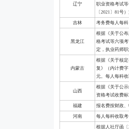
辽宁
职业资格考试等
〔2021〕81
吉林
考务费每人每科
根据《关于公布
黑龙江
格考试等六项考
定，执业药师职
根据《关于核定
内蒙古
复》（内计费字〔
元。每人每科收
根据《关于公示
山西
资格考试收费标
福建
报名费按财政、
河南
每人每科收取考
根据人社厅函〔20