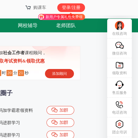
购课车
登录/注册
新用户专属礼包免费领
网校辅导
老师团队
在线咨询
加
社会工作者
课程顾问，
微信咨询
取考试资料&领取优惠
3
20
20
时
分
秒
领取资料
添加顾问
试圈子
售后服务
码加学霸君领资料
电话咨询
码进群学习
团企培训
码进群学习