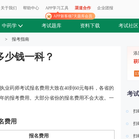
关于我们
帮助中心
APP学习工具
渠道合作
企业团报
APP新客领7天题库会员
中药学
考试题库
资料下载
考试社区
>
报考指南
添
多少钱一科？
获
1
执业药师考试报名费用大致在40到60元每科，各省的
考
年的报考费用。
大部分省份的报名费用不会大改。一
扫
名费用
扫
报名费用
扫