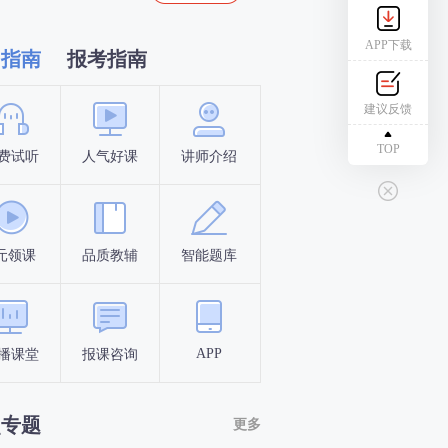
APP下载
习指南
报考指南
建议反馈
TOP
费试听
人气好课
讲师介绍
新手指南
报名时间
元领课
品质教辅
智能题库
报名条件
考试时间
APP
播课堂
报课咨询
答题闯关
考点打卡
点专题
更多