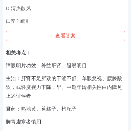
D.清热散风
E.养血疏肝
查看答案
相关考点：
障眼明片功效：补益肝肾，退翳明目
主治：肝肾不足所致的干涩不舒、单眼复视、腰膝酸
软，或轻度视力下降，早、中期年龄相关性白内障见
上述证候者
君药：熟地黄、菟丝子、枸杞子
脾胃虚寒者慎用