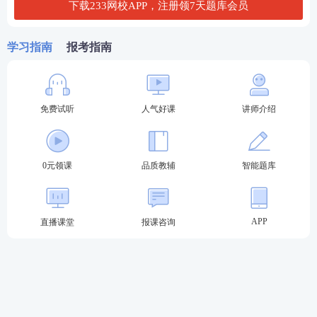
下载233网校APP，注册领7天题库会员
热门推荐：
学习指南
报考指南
参与执业药师答题闯关，赢取备考好礼>>
考点集训打卡，每天攻克一个高频考点>>
免费试听
人气好课
讲师介绍
60s速记必背考点，稳拿重难点关键分>>
0元领课
品质教辅
智能题库
APP
直播课堂
报课咨询