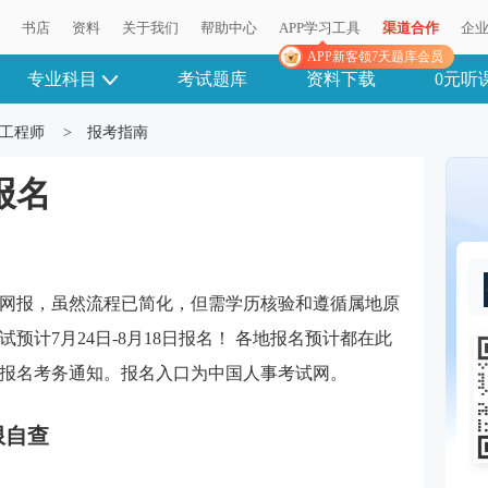
播
书店
资料
关于我们
帮助中心
APP学习工具
渠道合作
企
APP新客领7天题库会员
专业科目
考试题库
资料下载
0元听
工程师
>
报考指南
报名
网报，虽然流程已简化，但需学历核验和遵循属地原
试预计7月24日-8月18日报名！ 各地报名预计都在此
报名考务通知。报名入口为中国人事考试网。
限自查