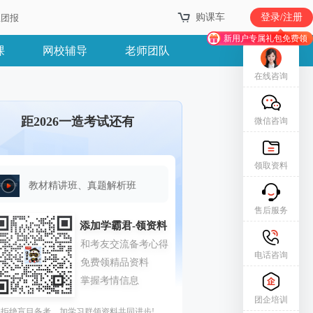
购课车
登录/注册
业团报
新用户专属礼包免费领
课
网校辅导
老师团队
在线咨询
距2026一造考试还有
微信咨询
领取资料
教材精讲班、真题解析班
售后服务
电话咨询
团企培训
拒绝盲目备考，加学习群领资料共同进步!