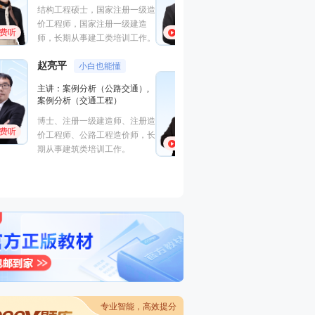
与法规
例分析（土建与安
程（江苏版）
中国人民大学硕士，多年工程造
免费听
免费听
国家注册一级建造
价咨询实战经验，建设部住宅试
一级造价工程师、
点工程“部级科技进步个人银
消防工程师、国家
奖”获得者。
师、监理工程师
邓娇娇
吴新华
高人气
主讲：建设工程计价
主讲：技术与计量
博士，天津某大学管理学院工程
木建筑工程（北京
造价系副教授，多年造价工程师
免费听
国家注册一级建造
培训经验
免费听
一级造价工程师。
专业智能，高效提分