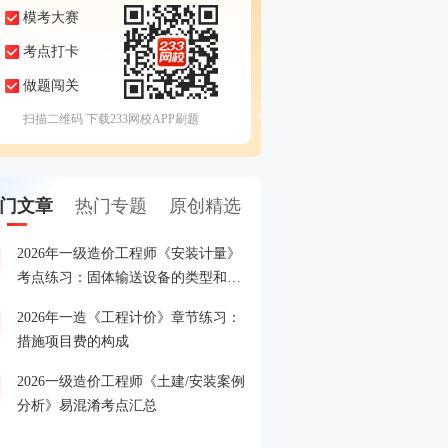
模考大赛
考点打卡
做题闯关
扫描二维码 下载233网校APP刷题
门文章
热门专题
原创精选
2026年一级造价工程师《安装计量》
2026年一级造价工程师模
1
考点练习：固体输送设备的类型和特
即进入>>
点
2026年一造《工程计价》章节练习：
2026年一级造价工程师考
2
措施项目费的构成
2026一级造价工程师《土建/安装案例
关注2026年一级造价工程
3
分析》易混淆考点汇总
报名时间
2026一级造价工程师专项