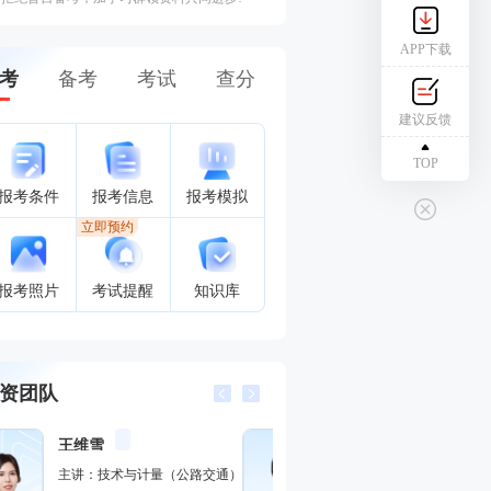
APP下载
考
备考
考试
查分
建议反馈
TOP
报考条件
报考信息
报考模拟
立即预约
报考照片
考试提醒
知识库
资团队
王竹梅
李恺
考点总结高手
记忆方法
主讲：建设工程造价管理,理论
主讲：技术与计量