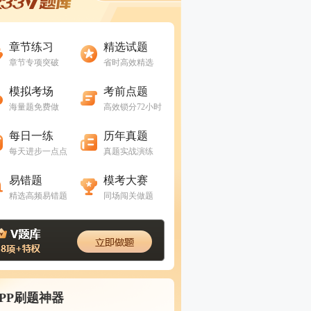
进入做题
进入做题
章节练习
精选试题
章节专项突破
省时高效精选
进入做题
进入做题
模拟考场
考前点题
海量题免费做
高效锁分72小时
进入做题
进入做题
每日一练
历年真题
每天进步一点点
真题实战演练
进入做题
进入做题
易错题
模考大赛
精选高频易错题
同场闯关做题
APP刷题神器