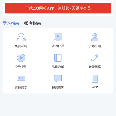
下载233网校APP，注册领7天题库会员
河南经济师考试形式及科目
河南2026年经济师考试形式为电子化考试（即机
学习指南
报考指南
考）。
初中级经济考试设置工商管理、农业经济、财政税
免费试听
讲师好课
讲师介绍
收、金融、保险、运输经济、人力资源管理、旅游经
济、建筑与房地产经济、知识产权等10个专业类别。
初中级经济考试均设公共科目《经济
基础知识
》和专
0元领课
品质教辅
智能题库
业科目《
专业知识
和
实务
》，题型均为客观题。初中
级经济考试分2天上、下午4个批次实施。各级别及专
业类别的具体考试时间和批次划分，视报名情况另行
APP
直播课堂
报课咨询
确定。