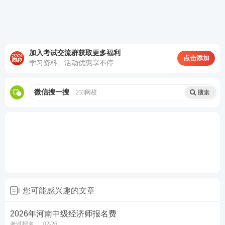
加入考试交流群获取更多福利
点击添加
学习资料、活动优惠享不停
热点推荐：
微信搜一搜
233网校
2026年中级经济师考试在线题库练习
2026年中级经济师考试新手报考指南
备考刷题
：
233网校APP
可免费刷中级经济师章节习
题、历年真题、模拟试题、每日一练、模考大赛、答
题闯关，通过刷题，加深巩固，掌握要点，查漏补
您可能感兴趣的文章
缺，稳步提升！【
进入下载APP刷题
】
2026年河南中级经济师报名费
考试报名
02-26