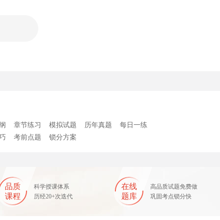
纲
章节练习
模拟试题
历年真题
每日一练
巧
考前点题
锁分方案
品质
在线
科学授课体系
高品质试题免费做
课程
题库
历经20+次迭代
巩固考点锁分快