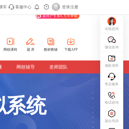
课车
客服中心
购课车
登录/注册
登录
|
注册
新用户专属礼包免费领
在线咨询
微信咨询
网校课程
题 库
教材教辅
下载APP
领取资料
播
网校辅导
老师团队
售后服务
拟系统
电话咨询
团企培训