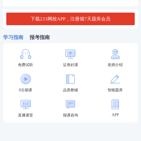
生需自行登录平台完成
所在单位统一组织信息
报名，考位竞争较激烈;
录入，个人后续确认，
报名方式
这种方式为行业内部人
下载233网校APP，注册领7天题库会员
员提供便利，考位优先
保障机构需求。‌
学习指南
报考指南
考试内容、题型、难度
完全相同
，均依据中国证券
考试内容、
业协会发布的考试大纲进行评价；对于在校生或计
题型、难度
划进入证券行业的社会考生，统考是主要途径；而
金融机构员工可优先选择专场以简化流程。
免费试听
证券好课
老师介绍
0元领课
品质教辅
智能题库
APP
直播课堂
报课咨询
证券从业考试报名入口
证券从业资格考试的唯一官方报名入口是
中国证券业