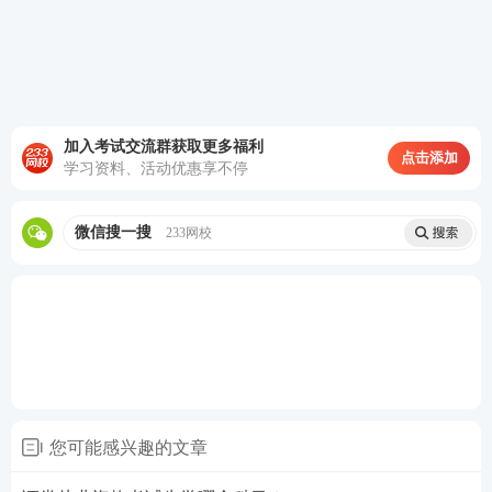
协会网上报名平台
，所有考生需通过该网站完成报
名。‌‌
证券考试网上报名入口
如果担心错过2026年证券考试报名？大家可以扫码预
加入考试交流群获取更多福利
点击添加
学习资料、活动优惠享不停
约免费报名提醒，报名公告出来我们将及时提醒。
【
免费预约2026证券考试报名提醒>>
】
微信搜一搜
233网校
您可能感兴趣的文章