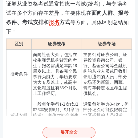
证券从业资格考试通常指统一考试(统考)，与专场考
试在多个方面存在差异，主要体现在
面向人群、报考
条件、考试安排和
报名
方式
等方面。‌具体区别总结如
下：
区别
证券统考
证券专场
面向社会大众，包括在
主要针对证券公司、证
校生和无机构背景的考
券投资咨询公司、银
生，报名需满足年龄18
行、基金公司等金融机
周岁以上、具备完全民
构的从业人员或已收到
报考条件
事行为能力，学历要求
录用通知的人员，部分
为大专及以上，或高中
专场还为新疆、西藏、
文化程度且有36个月以
青海等特定地区考生提
上工作经历;
供机会。‌
一般每年举行1-2次(如2
通常每年举办3-4次，但
026年安排6月、9月举行
部分场次可能仅限特定
考试安排
统考)，考位对社会考生
地区或机构人员报考，
开放;
例如6月专场可能仅面向
西部地区考生。‌
展开全文
采用个人自主报名，考
通过机构集体报名，由