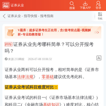
证券从业
下载APP
登录
搜索
证券从业
-
指导快报
-
报考指南
导航
V题库：超多证券考生正在用，含2套考前点题+视频解
析+专业助教答疑！
证券从业先考哪科简单？可以分开报考
吗？
来源:233网校
2026-07-08 10:06:32
证券从业两科‌可以分开报考‌，相对简单的是《‌证券市
场基本
法律法规
‌》，
零基础
建议优先考此科。
证券从业考试科目难度对比：
证券从业考试的科目一(《证券市场基本法律法规》)
和科目二(《金融市场
基础知识
》) 难度对比，核心结