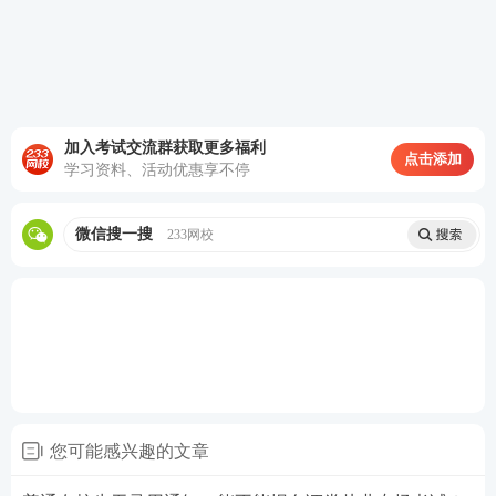
直接融资和间接融资，封闭式基金和开放式基金，股
票、债券和基金的异同点等都是高频考点。这本书每
章节的编写框架也很类似，基本上都是按照概念、特
点、职能、作用和意义等的顺序进行编写的，所以看
加入考试交流群获取更多福利
点击添加
书前先把整章的逻辑理顺记忆会更加强烈。
学习资料、活动优惠享不停
备考金融市场基础知识时，要
注意对比记忆和归纳总
微信搜一搜
233网校
结，理解性记忆，做到灵活运用
。除此之外，平时也
需要多关注证券市场的相关信息，注意金融素养的积
累和提升。
2、证券市场基本法律法规
涉及内容主要是法律规定、业务规范、违法违规行为
等。内容枯燥，类似内容较多，容易混淆或记忆不
您可能感兴趣的文章
清，所以不能机械地死记硬背。 这一科里面涉及的法