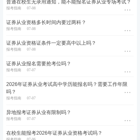
普通在校生无录用通知，能不能报名证券从业专场考试？
律责任比较多。处罚的内容包括行政处罚、刑事处罚
报考指南
07-08
和民事处罚等等。
证券从业资格多长时间内要过两科？
首先要
注意多归纳，一些有关数字、时间、比例、条
报考指南
07-08
件等内容具有可比性，可以通过联想、画表、找异同
证券从业资格证条件一定要高中以上吗？
点等方式来提高学习效率
。比如二级市场中诱骗投资
报考指南
07-08
者买卖证券、期货合约，利用未公开信息交易，内幕
证券从业报名需要抢考位吗？
交易、泄露内幕信息的行政处罚都有“没收违法所得，
报考指南
07-07
并处以违法所得1倍以上5倍以下的罚款”。其次，
要多
做题，触类旁通
，在重复做题中加深记忆。很多时
2026年证券从业考试高中学历能报名吗？需要工作年限
吗？
候，做题是最简单的记忆诀窍。
报考指南
07-07
异地报考证券从业有限制吗？
报考指南
07-07
在校生能报考2026年证券从业资格考试吗？
报考指南
07-06