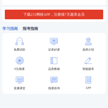
总结
：如果是首次报考、追求稳妥拿证，建议优先考
下载233网校APP，注册领7天题库会员
科目一；如果是金融相关专业或有一定基础，可根据
需求选择科目二，或直接报考两科。
学习指南
报考指南
免费试听
证券好课
老师介绍
0元领课
品质教辅
智能题库
证券从业考试各科目备考建议
1、金融市场基础知识
APP
直播课堂
报课咨询
主要介绍金融市场体系、证券市场的参与主体，以及
股票市场、债券市场、基金及衍生工具等内容，与实
务结合比较紧密。 这科中和有很多对比性内容，比如