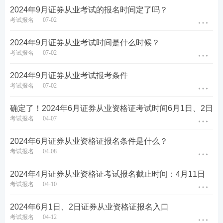
2024年9月证券从业考试的报名时间定了吗？
考试报名
07-02
2024年9月证券从业考试时间是什么时候？
考试报名
07-02
二、证券考试干货笔记：
提炼了各章节重要考点，
2024年9月证券从业考试报考条件
考试报名
07-02
每章后面附有历年考题，考生可在学习完本章知识
点后进行真题练习，加强巩固。旨在帮助考生读薄
确定了！2024年6月证券从业资格证考试时间6月1日、2日
教材，对于需要抓重点、自己无法总结，或需要提
考试报名
04-07
升备考效率的考生来说，是一份再适合不过的精品
2024年6月证券从业资格证报名条件是什么？
资料！【
立即进入>>证券干货笔记
】
考试报名
04-08
2024年4月证券从业资格证考试报名截止时间：4月11日
考试报名
04-10
2024年6月1日、2日证券从业资格证报名入口
考试报名
04-12