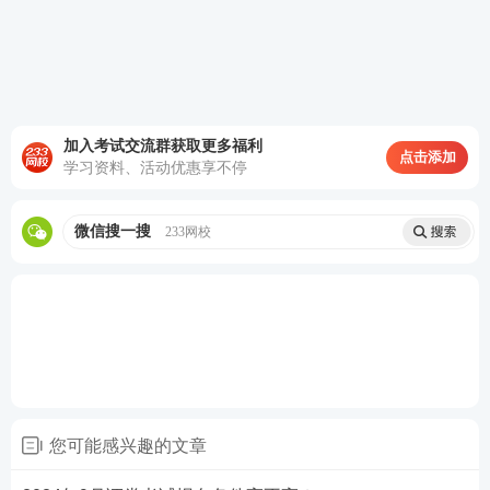
请各公司预先将考生基本信息录入到报名系统中,考生
方可登录报名系统完成报名流程。详见协会网站“测试
报名”栏目
http://link.233.com/19011/cyry/kspt/ksb
m/
。
加入考试交流群获取更多福利
2024年1月证券行业专业人员水平评价预约测试地点
点击添加
学习资料、活动优惠享不停
测试地点为北京、天津、石家庄、太原、呼和浩特、
微信搜一搜
233网校
沈阳、长春、哈尔滨、上海、南京、杭州、合肥、福
州、南昌、济南、郑州、武汉、长沙、广州、南宁、
海口、重庆、成都、贵阳、昆明、拉萨、西安、兰
州、西宁、银川、乌鲁木齐、大连、青岛、宁波、厦
门、深圳,测试地点以准考证为准。
提示:如果报名后考区不能正常组织测试,协会将取消当
您可能感兴趣的文章
地测试,并为已报考考生办理退款。