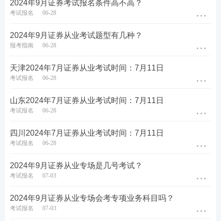
2024年9月证券考试报名条件高不高？
证券备考冲刺资料合集
考试报名
06-28
一、证券资料包：
233
网校
教研团队汇总整理出各
2024年9月证券从业考试题型有几种？
类证券
考试
资料，助力大家备考学习，证券新旧
教
报考指南
06-28
材
对比、新教材新增考点、证券三色笔记、公式汇
天津2024年7月证券从业考试时间：7月11日
总、考前12页纸、思维导图、学习计划、
计算题
案
考试报名
06-28
例、易混淆
知识点
、狂背手册、数字考点、真题考
山东2024年7月证券从业考试时间：7月11日
点等等总有一款是你需要的，赶紧来下载吧！
【
立
考试报名
06-28
即进入>>证券
资料包
】
四川2024年7月证券从业考试时间：7月11日
考试报名
06-28
2024年9月证券从业专场是几号考试？
考试报名
07-03
2024年9月证券从业专场会考专项业务科目吗？
考试报名
07-03