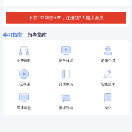
财务顾问公司的高级管理人员。
下载233网校APP，注册领7天题库会员
证券公司合规管理人员水平评价测试面向拟任证券公
司的高级管理人员。
学习指南
报考指南
证券评级业务高级管理人员资质测试面向拟任证券评
级公司高级管理人员。按照2021年2月发布的《证券
市场资信评级业务管理办法》,资信评级机构高级管理
免费试听
证券好课
老师介绍
人员具备条件由应当通过调整为鼓励通过证券评级业
务高级管理人员资质测试。
0元领课
品质教辅
智能题库
从业人员专业能力水平评价测试的一般业务水平评价
测试面向拟任证券公司、证券公司另类子公司的高级
APP
直播课堂
报课咨询
管理人员。
(二)报名方式