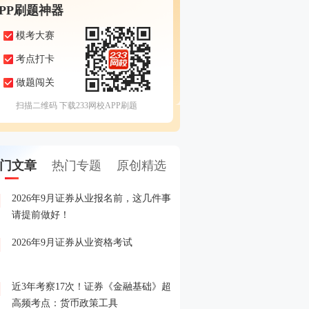
APP刷题神器
模考大赛
考点打卡
做题闯关
扫描二维码 下载233网校APP刷题
门文章
热门专题
原创精选
2026年9月证券从业报名前，这几件事
备考证券，人手一份，立
1
请提前做好！
印！
2026年9月证券从业资格考试
晒分赢好礼！2026年6月
2
晒分入口>>
近3年考察17次！证券《金融基础》超
2026年证券从业考试精品
3
高频考点：货币政策工具
载入口>>