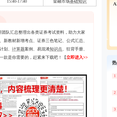
15:40-17:40
金融市场
基础知识
教研团队汇总整理出各类证券考试资料，助力大家
、新教材新增考点、证券三色笔记、公式汇总、
习计划、
计算题
案例、易混淆
知识点
、狂背手册、
一款是你需要的，赶紧来下载吧！
【
立即进入>>
热
1
2
3