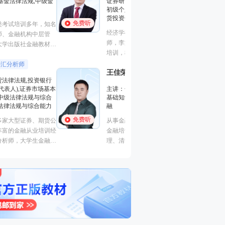
证券研究报告业务(证券分析师),
基础知识,基金法律
初级个人贷款,中级个人贷款,期
融
货投资分析
免费听
免费听
从事金融类考试培
经济学硕士、金融培训高级讲
金融培训师、金融
师，李泽瑞老师从事金融类考证
理、清华大学出版
培训，教学经验丰富，出口
主编、上海人才培
成“段子”，是一个让学员欲罢不
孙婧
心特聘讲师。人称
外汇分析
王佳荣
能的很有个人风格的老师，江湖
金融圈达人
的“一哥”。
主讲：期货法律法
学员称被讲课耽误的“德云社”编
主讲：金融市场基础知识,期货
业务(保荐代表人)
外弟子。
基础知识,基金法律法规,中级金
法律法规,中级法
融
能力,初级法律法
免费听
免费听
从事金融类考试培训多年，知名
曾就职于多家大型
金融培训师、金融机构中层管
司，具有丰富的金
理、清华大学出版社金融教材副
验，外汇分析师，
主编、上海人才培训市场促进中
易大赛评委，同时
心特聘讲师。人称金融类培训界
个从业资格。
的“一哥”。