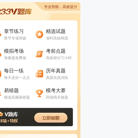
专业智能，高效提分
进入做题
进入做题
章节练习
精选试题
章节专项突破
省时高效精选
进入做题
进入做题
模拟考场
考前点题
海量题免费做
高效锁分72小时
进入做题
进入做题
每日一练
历年真题
每天进步一点点
真题实战演练
进入做题
进入做题
易错题
模考大赛
精选高频易错题
同场闯关做题