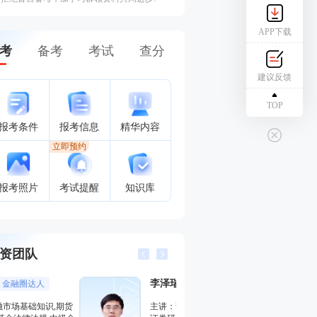
APP下载
考
备考
考试
查分
建议反馈
TOP
报考条件
报考信息
精华内容
立即预约
报考照片
考试提醒
知识库
资团队
李泽瑞
王佳荣
金融培训高级讲师
金融圈
主讲：证券投资顾问业务,发布
主讲：金融市场基