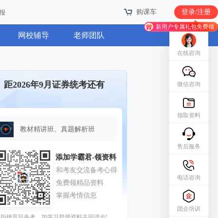
购课车
登录/注册
报
新用户专属礼包免费领
网校辅导
老师团队
在线咨询
距2026年9月证券统考还有
微信咨询
领取资料
教材精讲班、真题解析班
售后服务
电话咨询
团企培训
拒绝盲目备考，加学习群领资料共同进步!