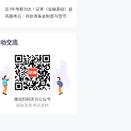
近3年考察20次！证券《金融基础》超
2026年证券从业考点打卡
4
高频考点：存款准备金制度与货币乘
攻克一个高频考点！
数的概念
互动交流
微信扫码关注公众号
获取更多考试资料