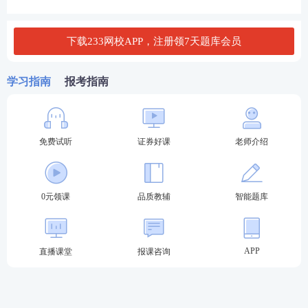
人员管理规则》第十条规定的相关人员,可报名参加专
项业务水平评价测试。
下载233网校APP，注册领7天题库会员
按照《监督管理办法》第八条、第五十六条规定以及
证券评级等相关监管规定参加测试的人员，或通过一
学习指南
报考指南
般业务水平评价测试达到基本要求且在有效期内的人
员，可报名参加高级管理人员水平评价测试。
免费试听
证券好课
老师介绍
湖南证券从业水平测试报考流程：
第一步：登录中国证券业协会-从业人员-水平评价测
试平台-水平评价测试报名-选择对应报名入口进入。
0元领课
品质教辅
智能题库
2024年证券考试报名入口
APP
直播课堂
报课咨询
第二步：输入-用户名-密码-验证码登录。（新用户先
注册账号）