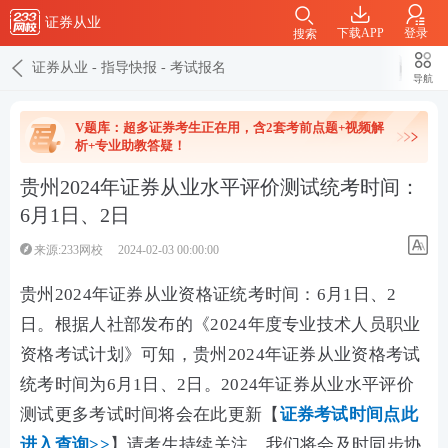
证券从业
下载APP
登录
搜索
证券从业
-
指导快报
-
考试报名
导航
V题库：超多证券考生正在用，含2套考前点题+视频解
析+专业助教答疑！
贵州2024年证券从业水平评价测试统考时间：
6月1日、2日
来源:233网校
2024-02-03 00:00:00
贵州2024年证券从业资格证统考时间：6月1日、2
日。根据
人社部
发布的《
2024年度专业技术人员职业
资格考试计划
》可知，贵州2024年证券从业资格考试
统考时间为6月1日、2日。
2024年证券从业水平评价
测试
更多
考试时间将会在此更新【
证券考试时间点此
进入查询>>
】请考生持续关注，我们将会及时同步协