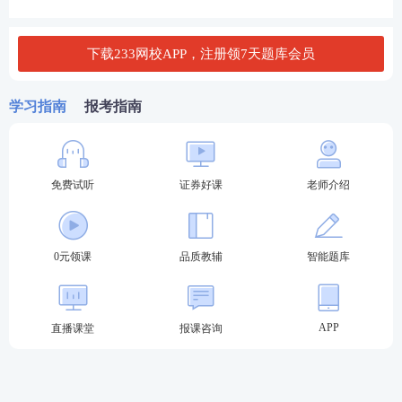
人员管理规则》第十条规定的相关人员,可报名参加专
项业务水平评价测试。
下载233网校APP，注册领7天题库会员
按照《监督管理办法》第八条、第五十六条规定以及
证券评级等相关监管规定参加测试的人员，或通过一
学习指南
报考指南
般业务水平评价测试达到基本要求且在有效期内的人
员，可报名参加高级管理人员水平评价测试。
免费试听
证券好课
老师介绍
贵州证券从业水平测试报考流程：
第一步：登录中国证券业协会-从业人员-水平评价测
试平台-水平评价测试报名-选择对应报名入口进入。
0元领课
品质教辅
智能题库
2024年证券考试报名入口
APP
直播课堂
报课咨询
第二步：输入-用户名-密码-验证码登录。（新用户先
注册账号）