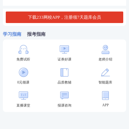
人员管理规则》第十条规定的相关人员,可报名参加专
项业务水平评价测试。
下载233网校APP，注册领7天题库会员
按照《监督管理办法》第八条、第五十六条规定以及
证券评级等相关监管规定参加测试的人员，或通过一
学习指南
报考指南
般业务水平评价测试达到基本要求且在有效期内的人
员，可报名参加高级管理人员水平评价测试。
免费试听
证券好课
老师介绍
云南证券从业水平测试报考流程：
第一步：登录中国证券业协会-从业人员-水平评价测
试平台-水平评价测试报名-选择对应报名入口进入。
0元领课
品质教辅
智能题库
2024年证券考试报名入口
APP
直播课堂
报课咨询
第二步：输入-用户名-密码-验证码登录。（新用户先
注册账号）