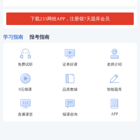
证券评级等相关监管规定参加测试的人员，或通过一
般业务水平评价测试达到基本要求且在有效期内的人
下载233网校APP，注册领7天题库会员
员，可报名参加高级管理人员水平评价测试。
学习指南
报考指南
云南证券从业水平测试报考流程：
第一步：登录中国证券业协会-从业人员-水平评价测
试平台-水平评价测试报名-选择对应报名入口进入。
免费试听
证券好课
老师介绍
2024年证券考试报名入口
0元领课
品质教辅
智能题库
第二步：输入-用户名-密码-验证码登录。（新用户先
注册账号）
APP
直播课堂
报课咨询