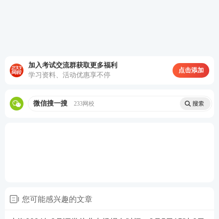
加入考试交流群获取更多福利
点击添加
第三步：阅读承诺书，勾选“我已阅读并承诺”，进行
学习资料、活动优惠享不停
下一步。
微信搜一搜
233网校
您可能感兴趣的文章