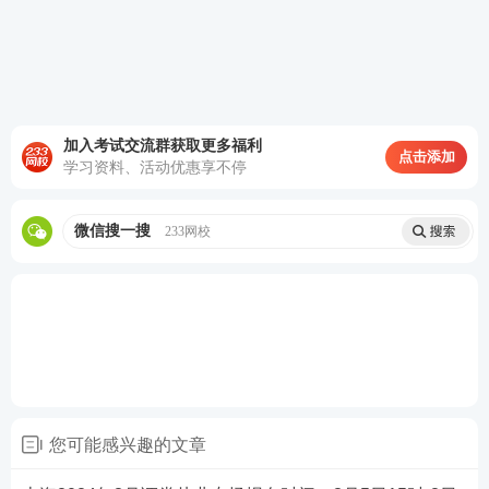
加入考试交流群获取更多福利
点击添加
第三步：阅读承诺书，勾选“我已阅读并承诺”，进行
学习资料、活动优惠享不停
下一步。
微信搜一搜
233网校
您可能感兴趣的文章