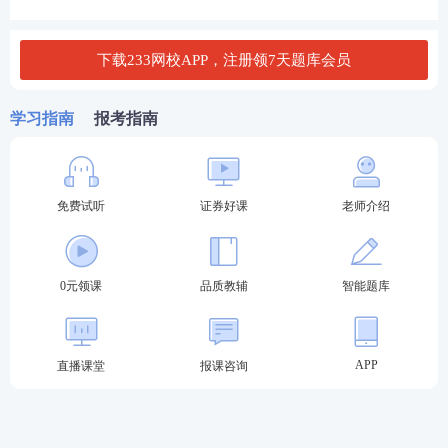
证券评级等相关监管规定参加测试的人员，或通过一
般业务水平评价测试达到基本要求且在有效期内的人
下载233网校APP，注册领7天题库会员
员，可报名参加高级管理人员水平评价测试。
学习指南
报考指南
贵州证券从业水平测试报考流程：
第一步：登录中国证券业协会-从业人员-水平评价测
试平台-水平评价测试报名-选择对应报名入口进入。
免费试听
证券好课
老师介绍
2024年证券考试报名入口
0元领课
品质教辅
智能题库
第二步：输入-用户名-密码-验证码登录。（新用户先
注册账号）
APP
直播课堂
报课咨询