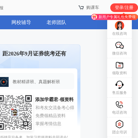
购课车
登录/注册
报
新用户专属礼包免费领
网校辅导
老师团队
在线咨询
距2026年9月证券统考还有
微信咨询
领取资料
教材精讲班、真题解析班
售后服务
电话咨询
团企培训
拒绝盲目备考，加学习群领资料共同进步!