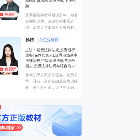
基础知识,基金法律法规,中级金
证券研究报告业务(
融
初级个人贷款,中级
货投资分析
免费听
免费听
从事金融类考试培训多年，知名
经济学硕士、金融
金融培训师、金融机构中层管
师，李泽瑞老师从
理、清华大学出版社金融教材副
培训，教学经验丰
主编、上海人才培训市场促进中
成“段子”，是一
孙婧
心特聘讲师。人称金融类培训界
外汇分析师
王佳荣
能的很有个人风格
金融圈
的“一哥”。
主讲：期货法律法规,投资银行
学员称被讲课耽误
业务(保荐代表人),证券市场基本
主讲：金融市场基
外弟子。
法律法规,中级法律法规与综合
基础知识,基金法律
能力,初级法律法规与综合能力
融
免费听
免费听
曾就职于多家大型证券、期货公
从事金融类考试培
司，具有丰富的金融从业培训经
金融培训师、金融
验，外汇分析师，大学生金融交
理、清华大学出版
易大赛评委，同时拥有金融类多
主编、上海人才培
个从业资格。
心特聘讲师。人称
的“一哥”。