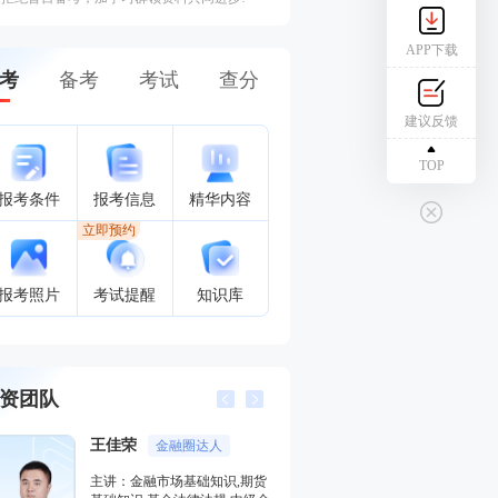
APP下载
考
备考
考试
查分
建议反馈
TOP
报考条件
报考信息
精华内容
立即预约
报考照片
考试提醒
知识库
资团队
王佳荣
李泽瑞
金融圈达人
金融培
主讲：金融市场基础知识,期货
主讲：证券投资顾