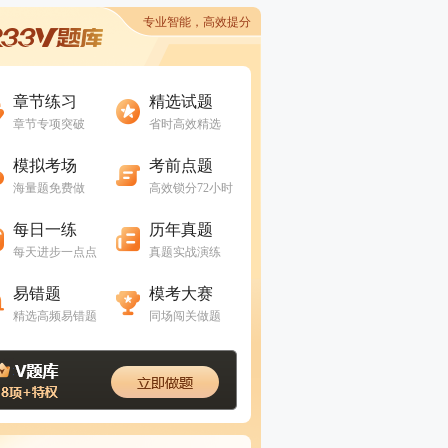
专业智能，高效提分
进入做题
进入做题
章节练习
精选试题
章节专项突破
省时高效精选
进入做题
进入做题
模拟考场
考前点题
海量题免费做
高效锁分72小时
进入做题
进入做题
每日一练
历年真题
每天进步一点点
真题实战演练
进入做题
进入做题
易错题
模考大赛
精选高频易错题
同场闯关做题