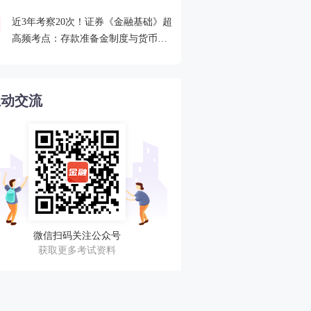
近3年考察20次！证券《金融基础》超
2026年证券从业考点打卡
4
高频考点：存款准备金制度与货币乘
攻克一个高频考点！
数的概念
互动交流
微信扫码关注公众号
获取更多考试资料