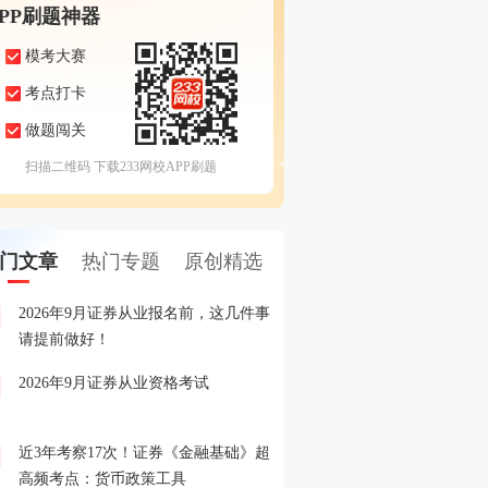
APP刷题神器
模考大赛
考点打卡
做题闯关
扫描二维码 下载233网校APP刷题
门文章
热门专题
原创精选
2026年9月证券从业报名前，这几件事
备考证券，人手一份，立
1
请提前做好！
印！
2026年9月证券从业资格考试
晒分赢好礼！2026年6月
2
晒分入口>>
近3年考察17次！证券《金融基础》超
2026年证券从业考试精品
3
高频考点：货币政策工具
载入口>>