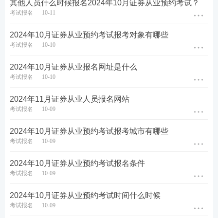
其他人员什么时候报名2024年10月证券从业预约考试？
太原、呼和浩特、沈阳、长春、哈尔滨、上海、南
考试报名
10-11
京、杭州、合肥、福州、南昌、济南、郑州、武汉、
长沙、广州、南宁、海口、重庆、成都、贵阳、昆
2024年10月证券从业预约考试报考对象有哪些
明、拉萨、西安、兰州、西宁、银川、乌鲁木齐、大
考试报名
10-10
连、青岛、宁波、厦门、深圳
36个城市
，测试地点以
2024年10月证券从业报名网址是什么
准考证为准。
考试报名
10-10
第二阶段报考人员考试地点：
北京、上海、深圳、
2024年11月证券从业人员报名网站
广州、济南、西安、南京、成都
8个城市
，测试地
考试报名
10-09
点以准考证为准。
2024年10月证券从业预约考试报考城市有哪些
提示：如果报名后考区不能正常组织测试，协会将
考试报名
10-09
取消当地测试，并为已报考考生办理退款。
2024年10月证券从业预约考试报名条件
考试报名
10-09
2024年10月证券从业预约考试报考官网
入口
及流
程
2024年10月证券从业预约考试时间什么时候
考试报名
10-09
2024年10月证券从业预约考试报名入口：
【
中国证券