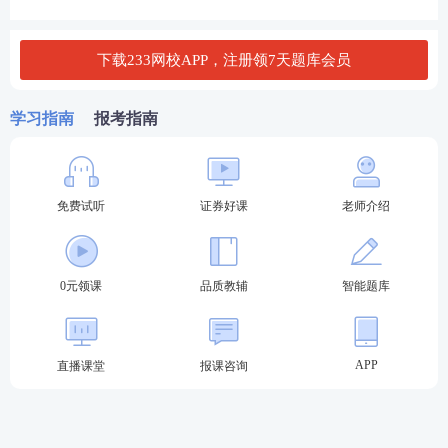
一般业务水平评价测试
面向证券公司、证券公司另
下载233网校APP，注册领7天题库会员
类子公司的拟任董事长、从事业务管理工作的
其他
董事和监事、高级管理人员
及
从业人员
和符合《证
学习指南
报考指南
券行业专业人员水平评价测试实施细则》（下称
《测试细则》）第七条规定的
其他人员
。
其中：
《测试细则》）第七条规定内容如下：
免费试听
证券好课
老师介绍
第七条
报名参加一般业务水平评价测试的人员，应
当符合下列条件：
0元领课
品质教辅
智能题库
（一）报名截止日年满18周岁；
（二）取得国务院教育行政部门认可的大专及以上
APP
直播课堂
报课咨询
学历；或具有高中或相当于高中文化程度，且具有
三十六个月以上工作经历；或证券公司、证券投资
咨询公司等证券行业机构已开具录用通知的大学本