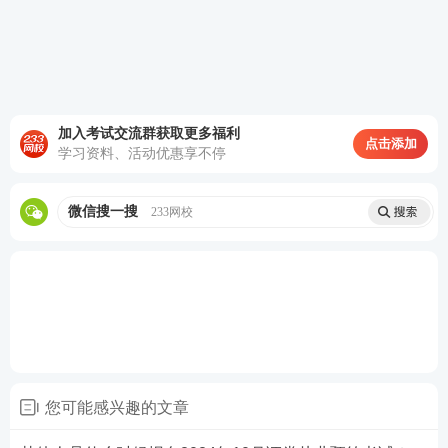
（专）科应届毕业生等人员。
（三）具有完全民事行为能力。
一般业务水平评价测试达到基本要求且在有效期内
的，或符合《管理规则》第十条规定的相关人员，
加入考试交流群获取更多福利
点击添加
可报名参加专项业务水平评价测试。
学习资料、活动优惠享不停
按照《监督管理办法》第八条、第五十六条规定以
微信搜一搜
233网校
及证券评级等相关监管规定参加测试的人员，或通
过一般业务水平评价测试达到基本要求且在有效期
内的人员，可报名参加高级管理人员水平评价测
试。
2024年10月证券从业预约考试可报考城市有哪
些？
您可能感兴趣的文章
第一阶段报考人员考试地点：
北京、天津、石家庄、