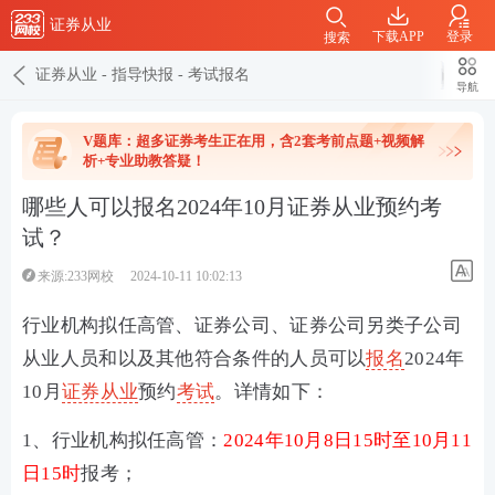
证券从业
下载APP
登录
搜索
证券从业
-
指导快报
-
考试报名
导航
V题库：超多证券考生正在用，含2套考前点题+视频解
析+专业助教答疑！
哪些人可以报名2024年10月证券从业预约考
试？
来源:233网校
2024-10-11 10:02:13
行业机构拟任高管、
证券公司、证券公司另类子公司
从业人员和以及其他符合条件的人员可以
报名
2024年
10月
证券从业
预约
考试
。详情如下：
1、行业机构拟任高管
：
2024年10月8日15时至10月11
日15时
报考；