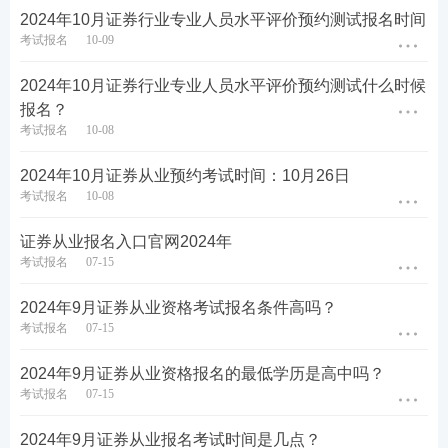
业协会网站
】
2024年10月证券行业专业人员水平评价预约测试报名时间
考试报名
10-09
2024年10月证券从业预约考试报考流程如下
：
2024年10月证券行业专业人员水平评价预约测试什么时候
第一步：登录【
中国证券业协会网站
】→【从业人
报名？
员】→【水平评价测试平台】→【水平评价测试报
考试报名
10-08
名】栏目，在该页面找到并点击进入对应考试的报名
2024年10月证券从业预约考试时间：10月26日
入口即可。
考试报名
10-08
立即进入>>2024年10月证券从业预约考试报名入口
证券从业报名入口官网2024年
考试报名
07-15
2024年9月证券从业资格考试报名条件高吗？
考试报名
07-15
2024年9月证券从业资格报名的最低学历是高中吗？
第二步：输入-用户名-密码-验证码登录。（新用户先
考试报名
07-15
注册账号）
2024年9月证券从业报名考试时间是几点？