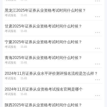
类别
证券从业
证券专项
黑龙江2025年证券从业资格考试时间什么时候？
考试报名
11-01
1.报名截止日年满18周
岁;
甘肃2025年证券从业资格考试时间什么时候？
考试报名
11-01
2.取得国务院教育行政
部门认可的大专及以上
学历;
宁夏2025年证券从业资格考试时间什么时候？
一般业务水平评价测试
考试报名
11-01
3.或具有高中或相当于
达到基本要求且在有效
高中文化程度，且具有
期内的,或符合《证券公
三十六个月以上工作经
司董事、监事、高级管
青海2025年证券从业资格考试时间什么时候？
报名条件
历;
理人员及从业人员管理
考试报名
11-01
规则》第十条规定的相
4.或证券公司、证券投
关人员,可报名参加专项
资咨询公司等证券行业
2024年11月证券从业水平评价测评报名流程是怎么样？
业务水平评价测试。
机构已开具录用通知的
考试报名
11-01
大学本(专)科应届毕业生
等人员;
2024年11月证券从业资格考试报名官网是哪个
5.具有完全民事行为能
考试报名
11-01
力。
陕西2025年证券从业资格考试时间什么时候？