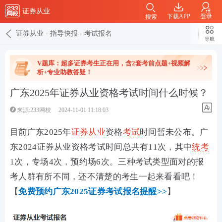
证券从业
下载APP
登录
搜索
证券从业
-
指导快报
-
考试报名
导航
V题库：超多证券考生正在用，含2套考前点题+视频解
析+专业助教答疑！
广东2025年证券从业资格考试时间什么时候？
来源:233网校
2024-11-01 11:18:03
目前广东2025年
证券从业
资格
考试
时间暂未公布。广
东2024证券从业资格考试时间总共有11次，其中
统考
1次，专场4次，预约场6次。三种考试类型面对的报
考人群有所不同，还不清楚的考生一起来看看吧！
【
免费预约广东2025证券考试报名提醒>>
】