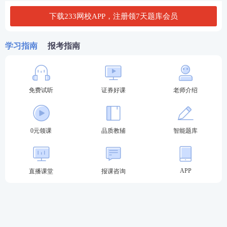
下载233网校APP，注册领7天题库会员
专场考试时间为3月、6月、9月、11月。具体详情如
下表：
学习指南
报考指南
类型
考试时间
报名时间
3月23日
3月5日15时-8日15时
5月8日15时-5月14日15
免费试听
证券好课
老师介绍
6月1日
时
专场测试
9月6日15时-9月11日15
9月28日
时
0元领课
品质教辅
智能题库
11月11日15时-11月15日
11月30日
15时
APP
直播课堂
报课咨询
预约考试时间为
预计6次，具体时间待定
。具体详情如
下表：
类型
考试时间
报名时间