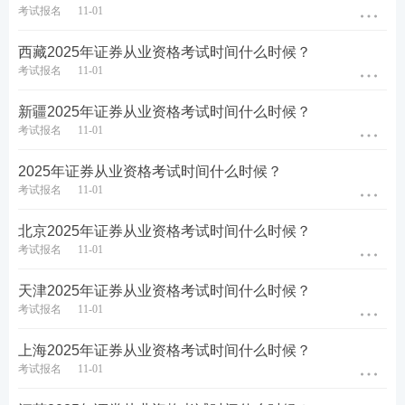
【
超全资料包
】【
证券真题免费下载
】
【
题库会员免
考试报名
11-01
费领
】【
组队打卡
】
西藏2025年证券从业资格考试时间什么时候？
考试报名
11-01
广东2025年证券从业资格证报名网站
新疆2025年证券从业资格考试时间什么时候？
广东证券从业人员专业能力水平评价测试报名网站：
考试报名
11-01
中国证券业协会网站，网址：
http://link.233.com/190
2025年证券从业资格考试时间什么时候？
11/cyry/kspt/ksbm/
考试报名
11-01
考生选择当次证券从业人员专业能力水平评价测试，
北京2025年证券从业资格考试时间什么时候？
进入网上报名平台。
考试报名
11-01
点击进入>>2024年证券专业能力水平测试报名入口
天津2025年证券从业资格考试时间什么时候？
考试报名
11-01
上海2025年证券从业资格考试时间什么时候？
考试报名
11-01