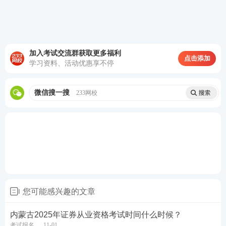
第一次：1月11日15时至
1月18日15时
第二次：4月1日15时至4
第一次：1月25日
月11日15时
第二次：4月18日
第三次：4月22日15时至
加入考试交流群获取更多福利
第三次：5月12日
4月26日15时
点击添加
预约测试
学习资料、活动优惠享不停
第四次：7月11日
第四次：6月25日15时至
第五次：8月17日
7月4日15时
第五次：7月30日15时至
第六次：10月26日
8月2日15时
微信搜一搜
233网校
第六次：10月8日15时至
10月16日15时
证券报考疑问加证券学霸
君
您可能感兴趣的文章
内蒙古2025年证券从业资格考试时间什么时候？
广东2025年证券考试报名条件是什么？
考试报名
11-01