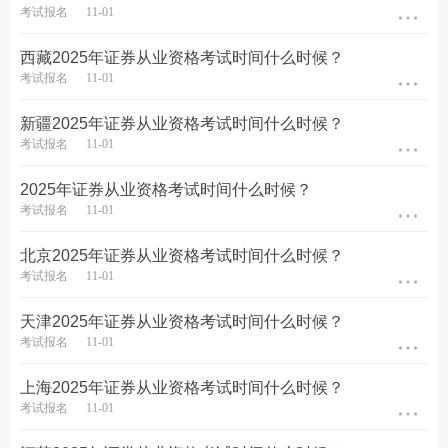
【
超全资料包
】【
证券真题免费下载
】
【
题库会员免
考试报名
11-01
费领
】【
组队打卡
】
西藏2025年证券从业资格考试时间什么时候？
考试报名
11-01
广西2025年证券从业资格证报名网站
新疆2025年证券从业资格考试时间什么时候？
广西证券从业人员专业能力水平评价测试报名网站：
考试报名
11-01
中国证券业协会网站，网址：
http://link.233.com/190
2025年证券从业资格考试时间什么时候？
11/cyry/kspt/ksbm/
考试报名
11-01
考生选择当次证券从业人员专业能力水平评价测试，
北京2025年证券从业资格考试时间什么时候？
进入网上报名平台。
考试报名
11-01
点击进入>>2024年证券专业能力水平测试报名入口
天津2025年证券从业资格考试时间什么时候？
考试报名
11-01
上海2025年证券从业资格考试时间什么时候？
考试报名
11-01