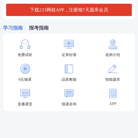
下载233网校APP，注册领7天题库会员
专场考试时间为3月、6月、9月、11月。具体详情如
下表：
学习指南
报考指南
类型
考试时间
报名时间
3月23日
3月5日15时-8日15时
5月8日15时-5月14日15
免费试听
证券好课
老师介绍
6月1日
时
专场测试
9月6日15时-9月11日15
9月28日
时
0元领课
品质教辅
智能题库
11月11日15时-11月15日
11月30日
15时
APP
直播课堂
报课咨询
预约考试时间为
预计6次，具体时间待定
。具体详情如
下表：
类型
考试时间
报名时间