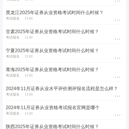
类别
证券从业
证券专项
黑龙江2025年证券从业资格考试时间什么时候？
考试报名
11-01
1.报名截止日年满18周
岁;
甘肃2025年证券从业资格考试时间什么时候？
考试报名
11-01
2.取得国务院教育行政
部门认可的大专及以上
学历;
宁夏2025年证券从业资格考试时间什么时候？
一般业务水平评价测试
考试报名
11-01
3.或具有高中或相当于
达到基本要求且在有效
高中文化程度，且具有
期内的,或符合《证券公
三十六个月以上工作经
司董事、监事、高级管
青海2025年证券从业资格考试时间什么时候？
报名条件
历;
理人员及从业人员管理
考试报名
11-01
规则》第十条规定的相
4.或证券公司、证券投
关人员,可报名参加专项
资咨询公司等证券行业
2024年11月证券从业水平评价测评报名流程是怎么样？
业务水平评价测试。
机构已开具录用通知的
考试报名
11-01
大学本(专)科应届毕业生
等人员;
2024年11月证券从业资格考试报名官网是哪个
5.具有完全民事行为能
考试报名
11-01
力。
陕西2025年证券从业资格考试时间什么时候？