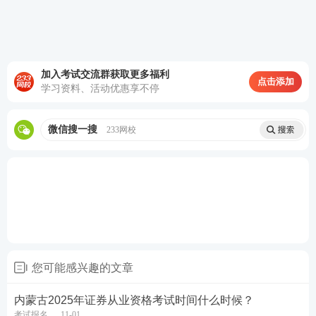
第一次：1月11日15时至
1月18日15时
第二次：4月1日15时至4
第一次：1月25日
月11日15时
第二次：4月18日
第三次：4月22日15时至
加入考试交流群获取更多福利
第三次：5月12日
4月26日15时
点击添加
预约测试
学习资料、活动优惠享不停
第四次：7月11日
第四次：6月25日15时至
第五次：8月17日
7月4日15时
第五次：7月30日15时至
第六次：10月26日
8月2日15时
微信搜一搜
233网校
第六次：10月8日15时至
10月16日15时
证券报考疑问加证券学霸
君
您可能感兴趣的文章
内蒙古2025年证券从业资格考试时间什么时候？
广西2025年证券考试报名条件是什么？
考试报名
11-01