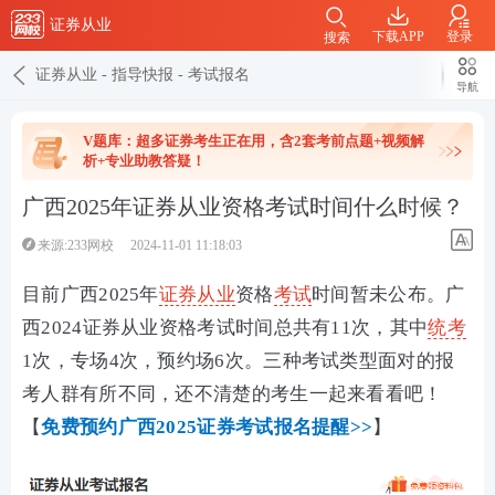
证券从业
下载APP
登录
搜索
证券从业
-
指导快报
-
考试报名
导航
V题库：超多证券考生正在用，含2套考前点题+视频解
析+专业助教答疑！
广西2025年证券从业资格考试时间什么时候？
来源:233网校
2024-11-01 11:18:03
目前广西2025年
证券从业
资格
考试
时间暂未公布。广
西2024证券从业资格考试时间总共有11次，其中
统考
1次，专场4次，预约场6次。三种考试类型面对的报
考人群有所不同，还不清楚的考生一起来看看吧！
【
免费预约广西2025证券考试报名提醒>>
】