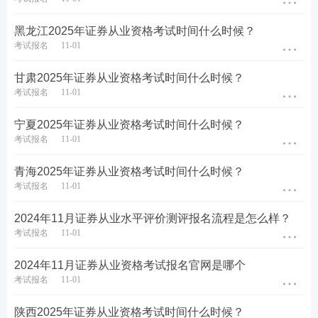
类别
证券从业
证券专项
黑龙江2025年证券从业资格考试时间什么时候？
考试报名
11-01
1.报名截止日年满18周
岁;
甘肃2025年证券从业资格考试时间什么时候？
考试报名
11-01
2.取得国务院教育行政
部门认可的大专及以上
学历;
宁夏2025年证券从业资格考试时间什么时候？
一般业务水平评价测试
考试报名
11-01
3.或具有高中或相当于
达到基本要求且在有效
高中文化程度，且具有
期内的,或符合《证券公
三十六个月以上工作经
司董事、监事、高级管
青海2025年证券从业资格考试时间什么时候？
报名条件
历;
理人员及从业人员管理
考试报名
11-01
规则》第十条规定的相
4.或证券公司、证券投
关人员,可报名参加专项
资咨询公司等证券行业
2024年11月证券从业水平评价测评报名流程是怎么样？
业务水平评价测试。
机构已开具录用通知的
考试报名
11-01
大学本(专)科应届毕业生
等人员;
2024年11月证券从业资格考试报名官网是哪个
5.具有完全民事行为能
考试报名
11-01
力。
陕西2025年证券从业资格考试时间什么时候？