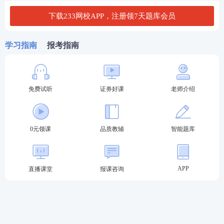
下载233网校APP，注册领7天题库会员
专场考试时间为3月、6月、9月、11月。具体详情如
下表：
学习指南
报考指南
类型
考试时间
报名时间
3月23日
3月5日15时-8日15时
5月8日15时-5月14日15
免费试听
证券好课
老师介绍
6月1日
时
专场测试
9月6日15时-9月11日15
9月28日
时
0元领课
品质教辅
智能题库
11月11日15时-11月15日
11月30日
15时
APP
直播课堂
报课咨询
预约考试时间为
预计6次，具体时间待定
。具体详情如
下表：
类型
考试时间
报名时间