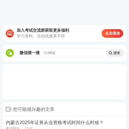
第一次：1月11日15时至
1月18日15时
第二次：4月1日15时至4
第一次：1月25日
月11日15时
第二次：4月18日
第三次：4月22日15时至
加入考试交流群获取更多福利
第三次：5月12日
4月26日15时
点击添加
预约测试
学习资料、活动优惠享不停
第四次：7月11日
第四次：6月25日15时至
第五次：8月17日
7月4日15时
第五次：7月30日15时至
第六次：10月26日
8月2日15时
微信搜一搜
233网校
第六次：10月8日15时至
10月16日15时
证券报考疑问加证券学霸
君
您可能感兴趣的文章
内蒙古2025年证券从业资格考试时间什么时候？
海南2025年证券考试报名条件是什么？
考试报名
11-01