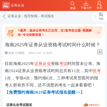
证券从业
下载APP
登录
搜索
证券从业
-
指导快报
-
考试报名
导航
V题库：超多证券考生正在用，含2套考前点题+视频解
析+专业助教答疑！
海南2025年证券从业资格考试时间什么时候？
来源:233网校
2024-11-01 11:18:03
目前海南2025年
证券从业
资格
考试
时间暂未公布。海
南2024证券从业资格考试时间总共有11次，其中
统考
1次，专场4次，预约场6次。三种考试类型面对的报
考人群有所不同，还不清楚的考生一起来看看吧！
【
免费预约海南2025证券考试报名提醒>>
】