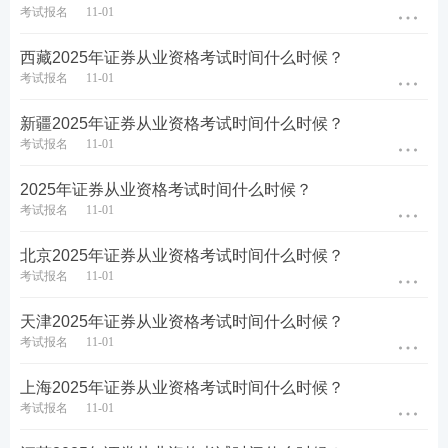
【
超全资料包
】【
证券真题免费下载
】
【
题库会员免
考试报名
11-01
费领
】【
组队打卡
】
西藏2025年证券从业资格考试时间什么时候？
考试报名
11-01
海南2025年证券从业资格证报名网站
新疆2025年证券从业资格考试时间什么时候？
海南证券从业人员专业能力水平评价测试报名网站：
考试报名
11-01
中国证券业协会网站，网址：
http://link.233.com/190
2025年证券从业资格考试时间什么时候？
11/cyry/kspt/ksbm/
考试报名
11-01
考生选择当次证券从业人员专业能力水平评价测试，
北京2025年证券从业资格考试时间什么时候？
进入网上报名平台。
考试报名
11-01
点击进入>>2024年证券专业能力水平测试报名入口
天津2025年证券从业资格考试时间什么时候？
考试报名
11-01
上海2025年证券从业资格考试时间什么时候？
考试报名
11-01